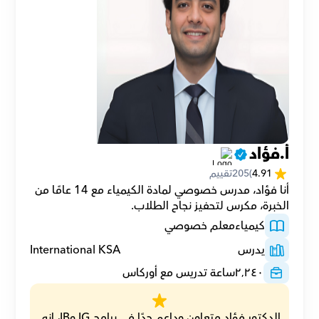
أ.فؤاد
4.91
(
205
تقييم
أنا فؤاد، مدرس خصوصي لمادة الكيمياء مع 14 عامًا من 
الخبرة، مكرس لتحفيز نجاح الطلاب.
كيمياء
معلم خصوصي
يدرس
International KSA
٢٬٢٤٠
ساعة تدريس مع أوركاس
الدكتور فؤاد متعاون وداعم جدًا في برامج IG وIB، إنه 