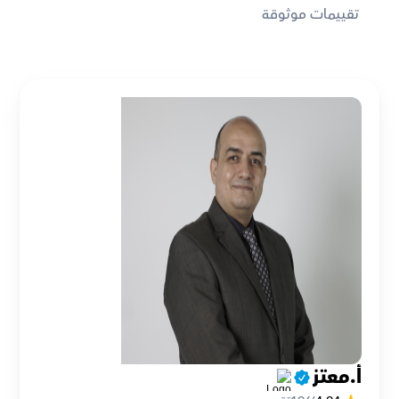
تقييمات موثوقة
أ.معتز