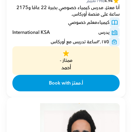
4.94
(
196
تقييم
أنا معتز، مدرس كيمياء خصوصي بخبرة 22 عامًا و2175 
ساعة على منصة أوركاس.
كيمياء
معلم خصوصي
يدرس
International KSA
٢٬١٧٥
ساعة تدريس مع أوركاس
ممتاز -
أحمد
Book with أ.معتز