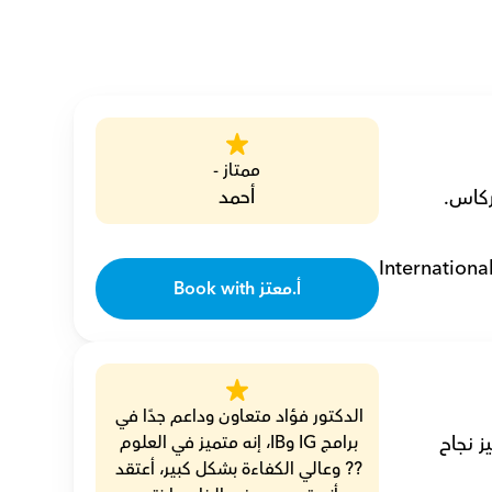
ممتاز -
أحمد
Internationa
Book with أ.معتز
الدكتور فؤاد متعاون وداعم جدًا في 
أنا فؤاد، مدرس خصوصي لمادة الكيمياء مع 14 عامًا من الخبرة، مكرس لتحفيز نجاح 
برامج IG وIB، إنه متميز في العلوم 
?? وعالي الكفاءة بشكل كبير، أعتقد 