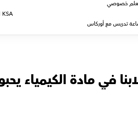
لم خصوصي
l KSA
عة تدريس مع أوركاس
بنا في مادة الكيمياء يحبون
أ.فؤاد