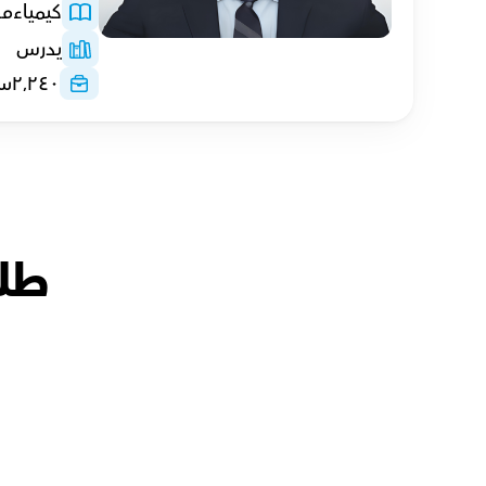
كيمياء
مع
يدرس
٢٬٢٤٠
سا
طلا
أحمد with
أ.معتز
أمل with