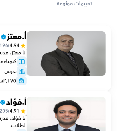
تقييمات موثوقة
أ.معتز
196
(
4.94
أنا معتز، مدرس كيمياء خ
كيمياء
مع
يدرس
٢٬١٧٥
سا
أ.فؤاد
205
(
4.91
الطلاب.