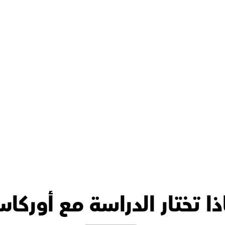
الدكتور فؤاد متعاون وداعم جدًا 
في برامج IG وIB، إنه متميز في 
العلوم ?? وعالي الكفاءة بشكل 
كبير، أعتقد أنه قد درس في 
الخارج، ابنتي استوعبت كل 
نه بسلاسة ??
ذا تختار الدراسة مع أوركا