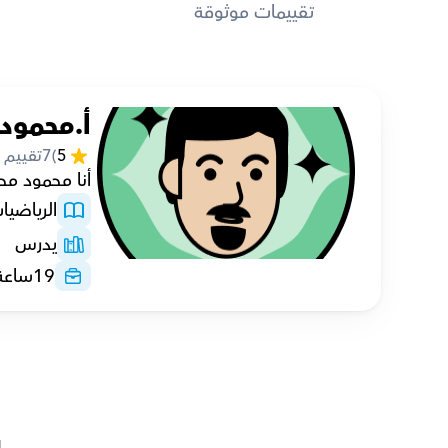
تقييمات موثوقة
أ.محمود 
5
(
7
تقييم
أنا محمود محم
الرياضيا
يدرس
19
ساعة