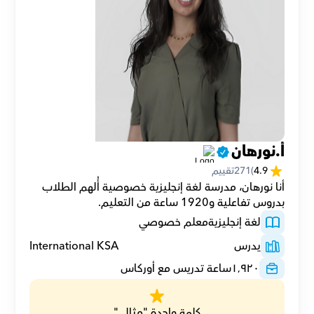
أ.نورهان
4.9
(
271
تقييم
أنا نورهان، مدرسة لغة إنجليزية خصوصية أُلهم الطلاب 
بدروس تفاعلية و1920 ساعة من التعليم.
لغة إنجليزية
معلم خصوصي
يدرس
International KSA
١٬٩٢٠
ساعة تدريس مع أوركاس
كلمة واحدة "مثالي"