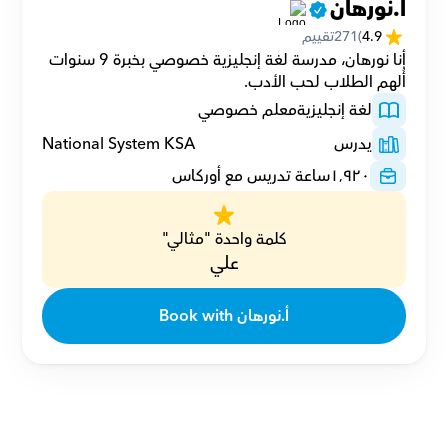
أ.نورهان
4.9
(
271
تقييم
أنا نورهان، مدرسة لغة إنجليزية خصوصي بخبرة 9 سنوات 
أُلهم الطلاب لحب الأدب.
لغة إنجليزية
معلم خصوصي
يدرس
National System KSA
١٬٩٢٠
ساعة تدريس مع أوركاس
كلمة واحدة "مثالي"
علي
Book with أ.نورهان