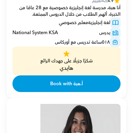
4.9
(
42
تقييم
أنا هبة، مدرسة لغة إنجليزية خصوصية مع 28 عامًا من 
الخبرة، ألهم الطلاب من خلال الدروس الممتعة.
لغة إنجليزية
معلم خصوصي
يدرس
National System KSA
٥١٨
ساعة تدريس مع أوركاس
شكرًا جزيلًا على جهدك الرائع
هايدي
Book with أ.هبة