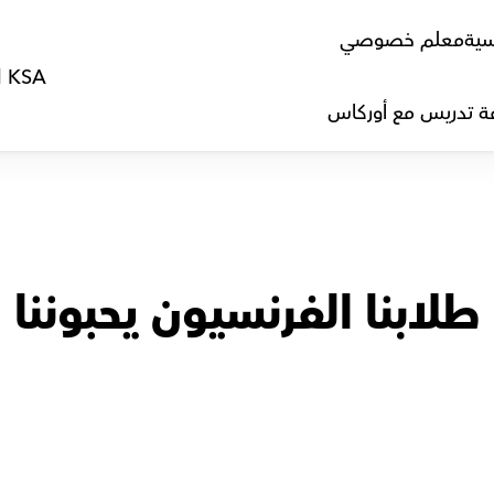
سية
معلم خصوصي
l KSA
ة تدريس مع أوركاس
طلابنا الفرنسيون يحبوننا
أ.هالة