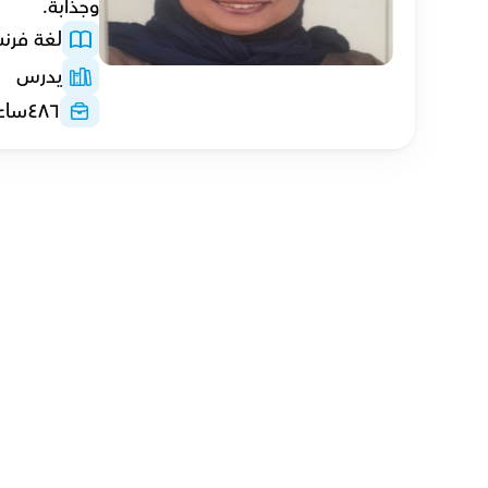
وجذابة.
لغة فرن
يدرس
٤٨٦
ساع
عادل with
أ.محمد
هدى with