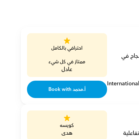
احترافي بالكامل
أنا محمد، مدرس لغة فرنسية خصوصي بخبرة 17 عامًا وشغف في تحقيق النجاح في 
ممتاز في كل شيء
عادل
Internationa
Book with أ.محمد
كويسه
هدى
أنا هالة، مدرسة لغة فرنسية خصوصية بخبرة 33 عامًا، ألهم الطلاب بدروس تفاعلية 