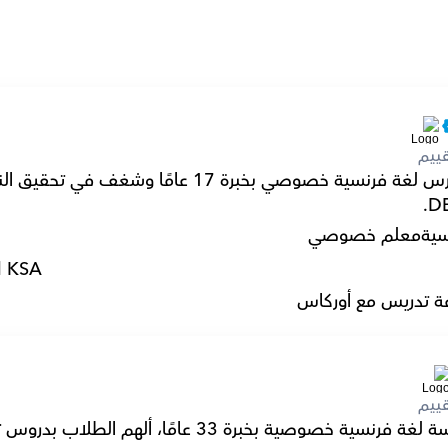
ييم
سية
معلم خصوصي
l KSA
ة تدريس مع أوركاس
ييم