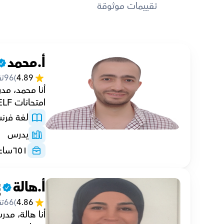
تقييمات موثوقة
أ.محمد
4.89
(
96
تق
امتحانات DELF.
لغة فرن
يدرس
٦٥١
ساع
أ.هالة
4.86
(
66
تق