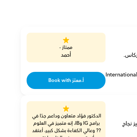
ممتاز -
أحمد
Internationa
Book with أ.معتز
الدكتور فؤاد متعاون وداعم جدًا في 
أنا فؤاد، مدرس خصوصي لمادة الكيمياء مع 14 عامًا من الخبرة، مكرس لتحفيز نجاح 
برامج IG وIB، إنه متميز في العلوم 
?? وعالي الكفاءة بشكل كبير، أعتقد 