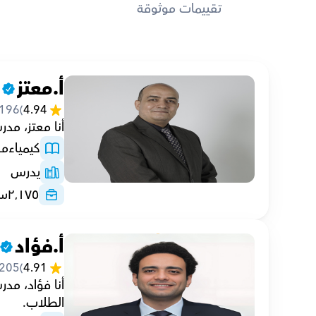
تقييمات موثوقة
أ.معتز
196
(
4.94
أنا معتز، مدرس كيمياء خ
كيمياء
مع
يدرس
٢٬١٧٥
سا
أ.فؤاد
205
(
4.91
الطلاب.