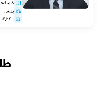
كيمياء
مع
يدرس
٢٬٢٤٠
سا
طلا
أحمد with
أ.معتز
أمل with