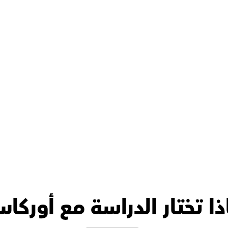
الدكتور فؤاد متعاون وداعم جدًا 
في برامج IG وIB، إنه متميز في 
العلوم ?? وعالي الكفاءة بشكل 
كبير، أعتقد أنه قد درس في 
الخارج، ابنتي استوعبت كل 
نه بسلاسة ??
ذا تختار الدراسة مع أوركا