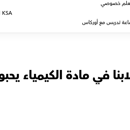
لم خصوصي
l KSA
عة تدريس مع أوركاس
بنا في مادة الكيمياء يحبون
أ.فؤاد