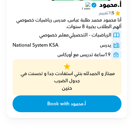
أ.محمود 
5
(
7
تقييم
أنا محمود محمد طلبة عباس، مدرس رياضيات خصوصي  
ألهم الطلاب بخبرة 8 سنوات.
الرياضيات - التحصيلي
معلم خصوصي
يدرس
National System KSA
19
ساعة تدريس مع أوركاس
ممتاز و الحمدلله بنتي استفادت جدا و تحسنت في 
جدول الضرب
حنين
Book with أ.محمود 