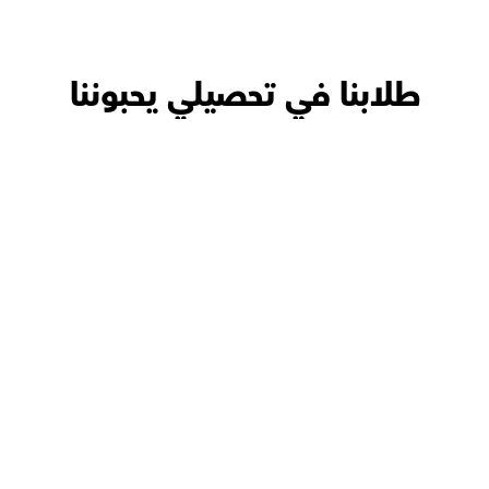
طلابنا في تحصيلي يحبوننا
حنين with
أ.محمود 
ممتاز و الحمدلله بنتي استفادت 
جدا و تحسنت في جدول الضرب