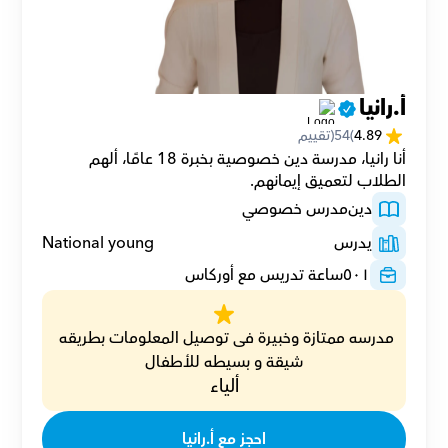
أ.رانيا
4.89
(
54
(تقييم
أنا رانيا، مدرسة دين خصوصية بخبرة 18 عامًا، ألهم 
الطلاب لتعميق إيمانهم.
دين
مدرس خصوصي
يدرس
National young
٥٠١
ساعة تدريس مع أوركاس
مدرسه ممتازة وخبيرة فى توصيل المعلومات بطريقه 
شيقة و بسيطه للأطفال
ألياء
احجز مع أ.رانيا