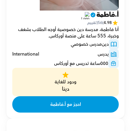
أ.فاطمة
4.98
(
56
(تقييم
أنا فاطمة، مدرسة دين خصوصية أوجه الطلاب بشغف 
وخبرة، 555 ساعة على منصة أوركاس.
دين
مدرس خصوصي
يدرس
International
٥٥٥
ساعة تدريس مع أوركاس
ودود للغاية
دينا
احجز مع أ.فاطمة