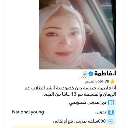
أ.فاطمة
4.98
(
56
(تقييم
أنا فاطمة، مدرسة دين خصوصية أرشد الطلاب عبر 
الإيمان والفلسفة مع 13 عامًا من الخبرة.
دين
مدرس خصوصي
يدرس
National young
٥٥٥
ساعة تدريس مع أوركاس