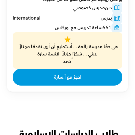
دين
مدرس خصوصي
يدرس
International
661
ساعة تدريس مع أوركاس
هي حقًا مدرسة رائعة ... أستطيع أن أرى تقدمًا ممتازًا 
لابني ... شكرًا جزيلاً الآنسة سارة
أحمد
احجز مع أ.سارة
طلاب الدراسات الإسلامية 