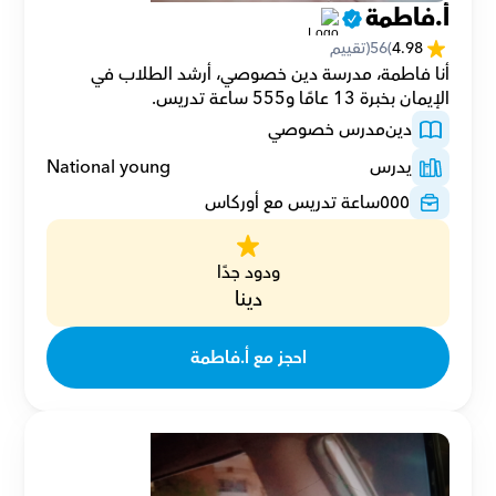
أ.فاطمة
4.98
(
56
(تقييم
أنا فاطمة، مدرسة دين خصوصي، أرشد الطلاب في 
الإيمان بخبرة 13 عامًا و555 ساعة تدريس.
دين
مدرس خصوصي
يدرس
National young
٥٥٥
ساعة تدريس مع أوركاس
ودود جدًا
دينا
احجز مع أ.فاطمة