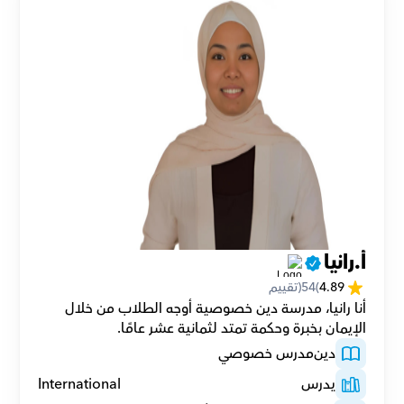
أ.رانيا
4.89
(
54
(تقييم
أنا رانيا، مدرسة دين خصوصية أوجه الطلاب من خلال 
الإيمان بخبرة وحكمة تمتد لثمانية عشر عامًا.
دين
مدرس خصوصي
يدرس
International