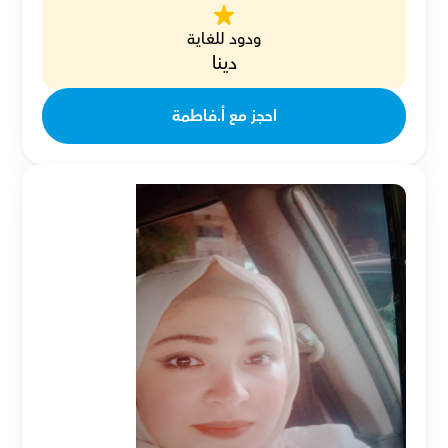
ودود للغاية
دينا
احجز مع أ.فاطمة