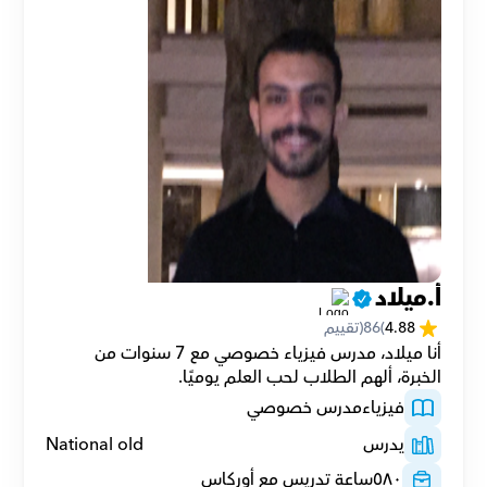
أ.ميلاد
4.88
(
86
(تقييم
أنا ميلاد، مدرس فيزياء خصوصي مع 7 سنوات من 
الخبرة، ألهم الطلاب لحب العلم يوميًا.
فيزياء
مدرس خصوصي
يدرس
National old
٥٨٠
ساعة تدريس مع أوركاس