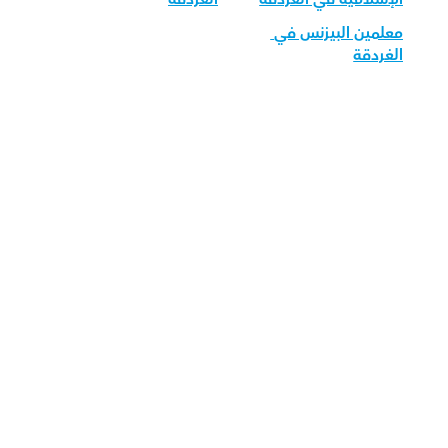
معلمين البيزنس في 
الغردقة
قم بتحميل تطبيق أوركاس 