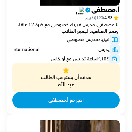
أ.مصطفى
4.93
(
193
(تقييم
أنا مصطفى، مدرس فيزياء خصوصي مع خبرة 12 عامًا، 
أوضح المفاهيم لجميع الطلاب.
فيزياء
مدرس خصوصي
يدرس
International
٢٬١٥٤
ساعة تدريس مع أوركاس
هدفه أن يستوعب الطالب
عبد الله
احجز مع أ.مصطفى