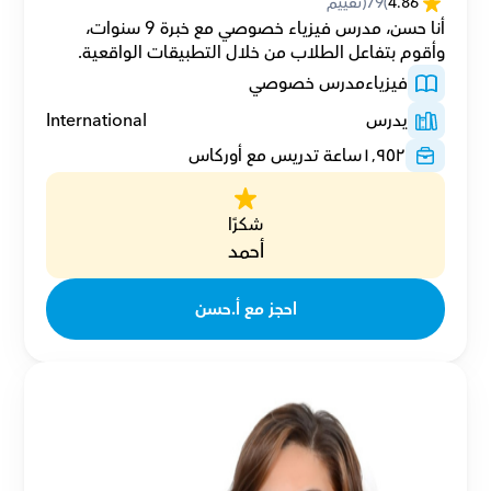
4.86
(
79
(تقييم
أنا حسن، مدرس فيزياء خصوصي مع خبرة 9 سنوات، 
وأقوم بتفاعل الطلاب من خلال التطبيقات الواقعية.
فيزياء
مدرس خصوصي
يدرس
International
١٬٩٥٢
ساعة تدريس مع أوركاس
شكرًا
أحمد
احجز مع أ.حسن