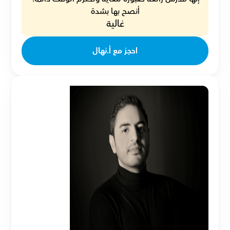
أنصح بها بشدة
غالية
احجز مع أ.نهال