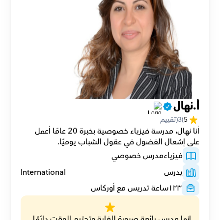
أ.نهال
5
(
3
(تقييم
أنا نهال، مدرسة فيزياء خصوصية بخبرة 20 عامًا أعمل 
على إشعال الفضول في عقول الشباب يوميًا.
فيزياء
مدرس خصوصي
يدرس
International
١٢٣
ساعة تدريس مع أوركاس
إنها مدرس رائعة صبورة للغاية وتحترم الوقت دائمًا. 