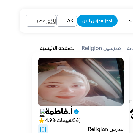
يد
احجز مدرّس الآن
AR
مصر
🇪🇬
مة
Religion مدرسين
الصفحة الرئيسية
٣
أ.فاطمة
(56تقييمات)
4.98
مدرس Religion