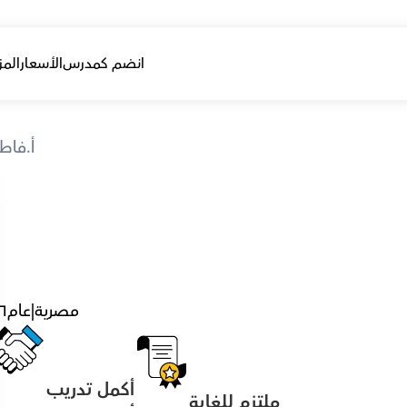
انضم كمدرس
الأسعار
المز
أ.فاط
مصرية
|
عام
٦
أكمل تدريب 
ملتزم للغاية