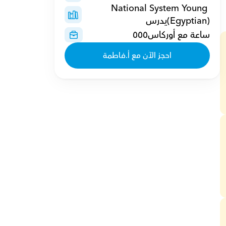
National System Young 
(Egyptian)يدرس 
ساعة مع أوركاس٥٥٥
احجز الآن مع أ.فاطمة