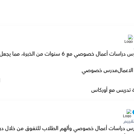
لاعمال
مدرس خصوصي
l
 تدريس مع أوركاس
قييم