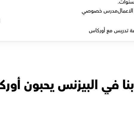
لاعمال
مدرس خصوصي
l
ة تدريس مع أوركاس
نا في البيزنس يحبون أور
أ.محمد