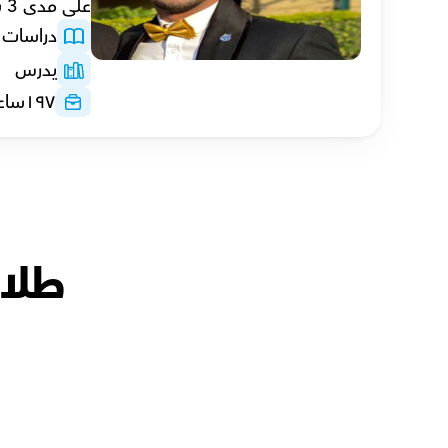
على مدى 3 سنوات.
دراسات ا
يدرس
١٩٧
ساع
طلاب
ماجدة with
أ.حسن
آن with