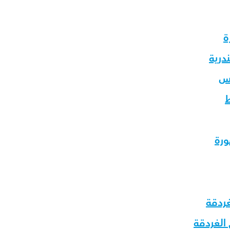
ة
درية
يس
ط
ورة
غردقة
الغردقة