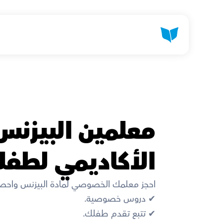
الأكاديمي لطف
احجز معلمك الخصوصي لمادة البيزنس واح
✔︎ دروس خصوصية. 
✔︎ تتبع تقدم طفلك. 