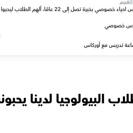
(تقييم
رس خصوصي
l
عة تدريس مع أوركاس
اب البيولوجيا لدينا يحبونن