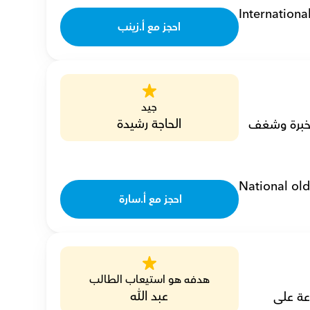
Internationa
احجز مع أ.زينب
جيد
الحاجة رشيدة
أنا سارة محمد مصطفى رضوان، مدرسة أحياء خصوصية مع 3 سنوات من الخبرة وشغف 
National old
احجز مع أ.سارة 
هدفه هو استيعاب الطالب
عبد الله
أنا مصطفى، مدرس أحياء خصوصي، أحفز الطلاب بخبرة 12 عامًا و2154 ساعة على 