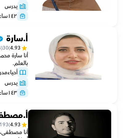
يدرس
١٤٢
ساع
أ.سارة 
4.93
(
30
(ت
بالعلم.
أحياء
مد
يدرس
١٤٣
ساع
أ.مصطف
193
(
4.93