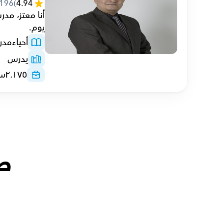
196
(
4.94
يوم.
أحياء
مد
يدرس
٢٬١٧٥
سا
طل