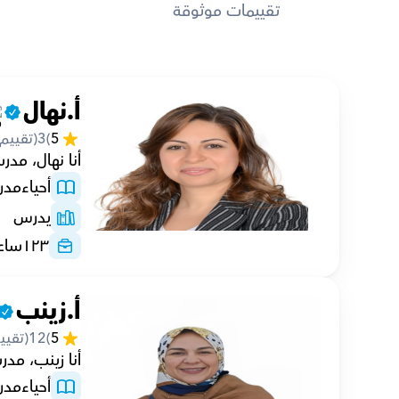
تقييمات موثوقة
أ.نهال
5
(
3
(تقييم
أنا نهال، مدرسة أحياء خصو
أحياء
مد
يدرس
١٢٣
ساع
أ.زينب
5
(
12
(تقيي
أنا زينب، مدرسة أحياء خ
أحياء
مد