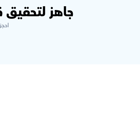
جاهز لتحقيق 
احجز