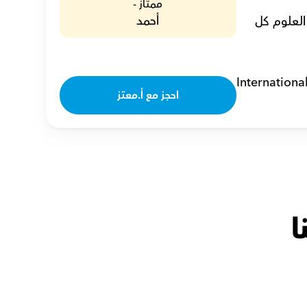
ممتاز -
أحمد
أنا معتز، مدرس احياء خصوصي بخبرة تصل إلى 22 عامًا، ألهم الطلاب ليحبوا العلوم كل 
Internationa
احجز مع أ.معتز
ا