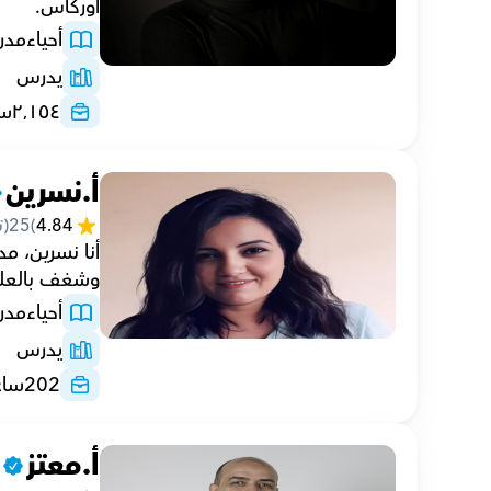
أوركاس.
أحياء
مد
يدرس
٢٬١٥٤
سا
أ.نسرين
4.84
(
25
(ت
وشغف بالعل
أحياء
مد
يدرس
202
ساع
أ.معتز