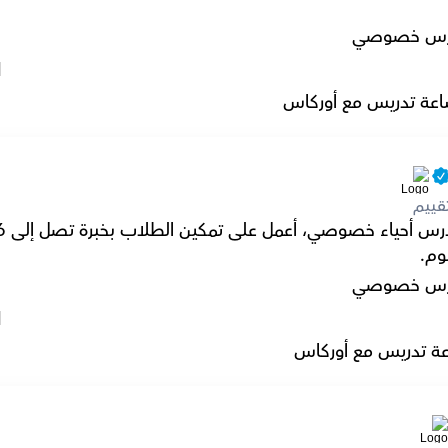
رس خصوصي
l
عة تدريس مع أوركاس
قييم
وم.
رس خصوصي
l
ة تدريس مع أوركاس