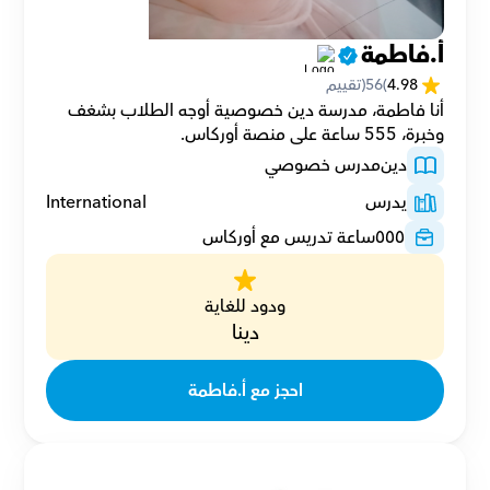
أ.فاطمة
4.98
(
56
(تقييم
أنا فاطمة، مدرسة دين خصوصية أوجه الطلاب بشغف 
وخبرة، 555 ساعة على منصة أوركاس.
دين
مدرس خصوصي
يدرس
International
٥٥٥
ساعة تدريس مع أوركاس
ودود للغاية
دينا
احجز مع أ.فاطمة