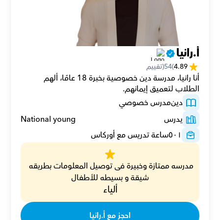
أ.رانيا
4.89
(
54
(تقييم
أنا رانيا، مدرسة دين خصوصية بخبرة 18 عامًا، ألهم 
الطلاب لتعميق إيمانهم.
دين
مدرس خصوصي
يدرس
National young
٥٠١
ساعة تدريس مع أوركاس
مدرسه ممتازة وخبيرة فى توصيل المعلومات بطريقه 
شيقة و بسيطه للأطفال
ألياء
احجز مع أ.رانيا