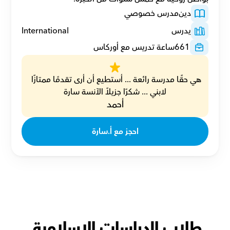
دين
مدرس خصوصي
يدرس
International
661
ساعة تدريس مع أوركاس
هي حقًا مدرسة رائعة ... أستطيع أن أرى تقدمًا ممتازًا 
لابني ... شكرًا جزيلاً الآنسة سارة
أحمد
احجز مع أ.سارة
طلاب الدراسات الإسلامية 