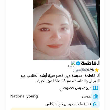
أ.فاطمة
4.98
(
56
(تقييم
أنا فاطمة، مدرسة دين خصوصية أرشد الطلاب عبر 
الإيمان والفلسفة مع 13 عامًا من الخبرة.
دين
مدرس خصوصي
يدرس
National young
٥٥٥
ساعة تدريس مع أوركاس