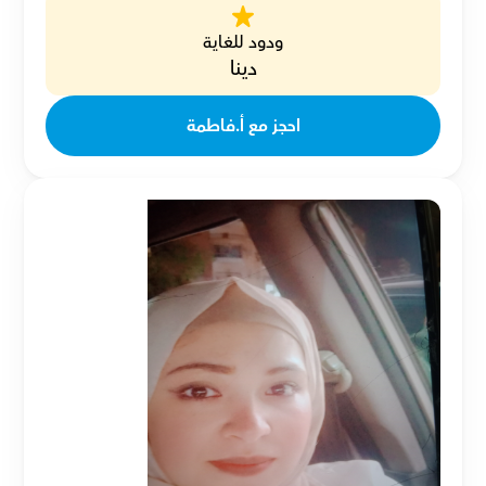
ودود للغاية
دينا
احجز مع أ.فاطمة