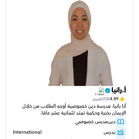
أ.رانيا
4.89
(
54
(تقييم
أنا رانيا، مدرسة دين خصوصية أوجه الطلاب من خلال 
الإيمان بخبرة وحكمة تمتد لثمانية عشر عامًا.
دين
مدرس خصوصي
يدرس
International