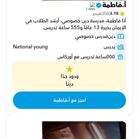
أ.فاطمة
4.98
(
56
(تقييم
أنا فاطمة، مدرسة دين خصوصي، أرشد الطلاب في 
الإيمان بخبرة 13 عامًا و555 ساعة تدريس.
دين
مدرس خصوصي
يدرس
National young
٥٥٥
ساعة تدريس مع أوركاس
ودود جدًا
دينا
احجز مع أ.فاطمة