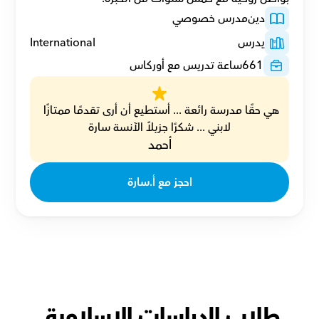
دين
مدرس خصوصي
يدرس
International
661
ساعة تدريس مع أوركاس
هي حقًا مدرسة رائعة ... أستطيع أن أرى تقدمًا ممتازًا 
لابني ... شكرًا جزيلاً الآنسة سارة
أحمد
احجز مع أ.سارة
طلاب الدراسات الإسلامية 