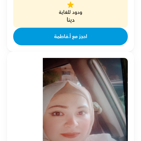
ودود للغاية
دينا
احجز مع أ.فاطمة