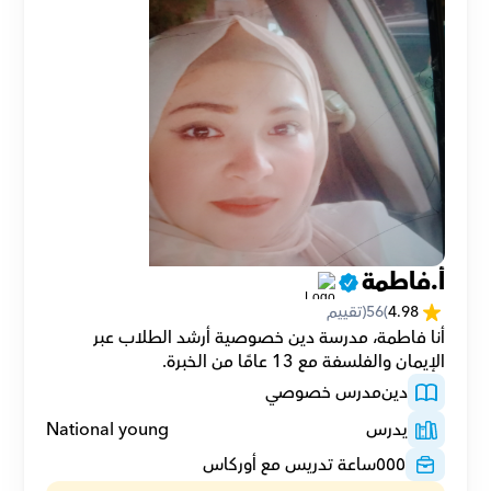
أ.فاطمة
4.98
(
56
(تقييم
أنا فاطمة، مدرسة دين خصوصية أرشد الطلاب عبر 
الإيمان والفلسفة مع 13 عامًا من الخبرة.
دين
مدرس خصوصي
يدرس
National young
٥٥٥
ساعة تدريس مع أوركاس