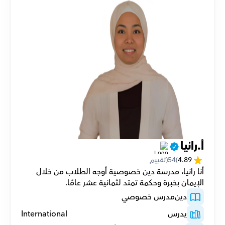
أ.رانيا
4.89
(
54
(تقييم
أنا رانيا، مدرسة دين خصوصية أوجه الطلاب من خلال 
الإيمان بخبرة وحكمة تمتد لثمانية عشر عامًا.
دين
مدرس خصوصي
يدرس
International