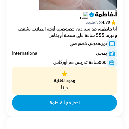
أ.فاطمة
4.98
(
56
(تقييم
أنا فاطمة، مدرسة دين خصوصية أوجه الطلاب بشغف 
وخبرة، 555 ساعة على منصة أوركاس.
دين
مدرس خصوصي
يدرس
International
٥٥٥
ساعة تدريس مع أوركاس
ودود للغاية
دينا
احجز مع أ.فاطمة