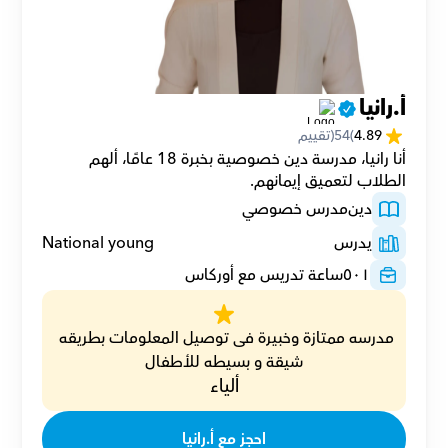
أ.رانيا
4.89
(
54
(تقييم
أنا رانيا، مدرسة دين خصوصية بخبرة 18 عامًا، ألهم 
الطلاب لتعميق إيمانهم.
دين
مدرس خصوصي
يدرس
National young
٥٠١
ساعة تدريس مع أوركاس
مدرسه ممتازة وخبيرة فى توصيل المعلومات بطريقه 
شيقة و بسيطه للأطفال
ألياء
احجز مع أ.رانيا