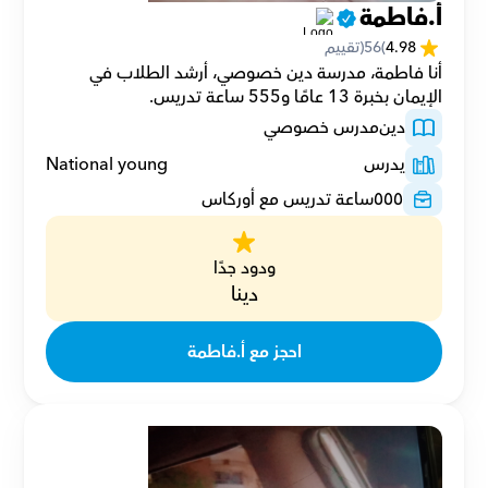
أ.فاطمة
4.98
(
56
(تقييم
أنا فاطمة، مدرسة دين خصوصي، أرشد الطلاب في 
الإيمان بخبرة 13 عامًا و555 ساعة تدريس.
دين
مدرس خصوصي
يدرس
National young
٥٥٥
ساعة تدريس مع أوركاس
ودود جدًا
دينا
احجز مع أ.فاطمة