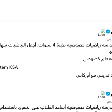
يم
.
معلم خصوصي
stem KSA
 تدريس مع أوركاس
يم