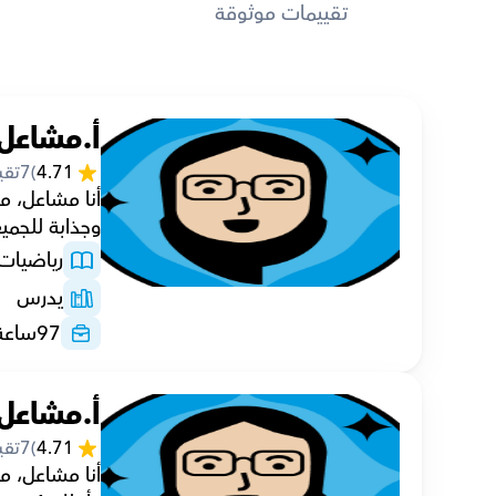
تقييمات موثوقة
أ.مشاعل
4.71
(
7
تقي
وجذابة للجميع
رياضيات
يدرس
97
ساعة
أ.مشاعل
4.71
(
7
تقي