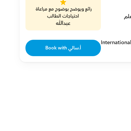
رائع ويوضح بوضوح مع مراعاة 
أنا سالي، مدرسة رياضيات خصوصية  مع خبرة 16 عامًا، أوحي للطلاب حب تعلم 
احتياجات الطالب
عبدالله
Internationa
Book with أ.سالي