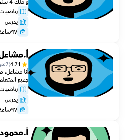
وأملك 4 سنوات من النجاح في التدريس.
رياضيات
يدرس
٩٧
ساعة
أ.مشاعل
4.71
(
7
تقي
جميع المتعلم
رياضيات
يدرس
٩٧
ساعة
أ.محمود 