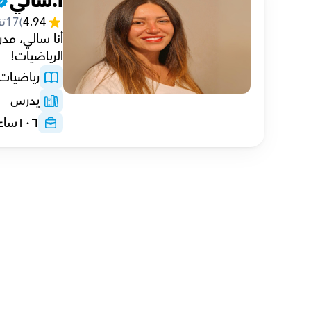
أ.سالي
4.94
(
17
تق
الرياضيات!
رياضيات
يدرس
١٠٦
ساع