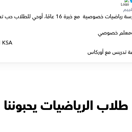
ييم
معلم خصوصي
l KSA
ة تدريس مع أوركاس
طلاب الرياضيات يحبوننا