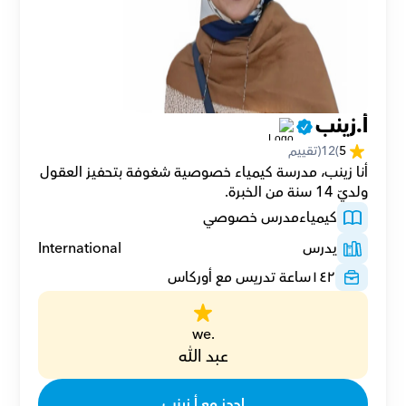
أ.زينب
5
(
12
(تقييم
أنا زينب، مدرسة كيمياء خصوصية شغوفة بتحفيز العقول 
ولديّ 14 سنة من الخبرة.
كيمياء
مدرس خصوصي
يدرس
International
١٤٢
ساعة تدريس مع أوركاس
.we
عبد الله
احجز مع أ.زينب