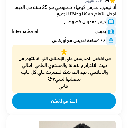
4.94
(
77
(تقييم
أنا نيفين، مدرس كيمياء خصوصي مع 25 سنة من الخبرة، 
أجعل التعلم ممتعًا وجاذبًا للجميع.
كيمياء
مدرس خصوصي
يدرس
International
477
ساعة تدريس مع أوركاس
من افضل المدرسين علي الإطلاق اللي قابلتهم من 
حيث الالتزام والامانة والمستوي العلمي العالي 
والأخلاقي . بجد الف شكر لحضرتك علي كل حاجة 
بتعمليها لبنتي♥️🌸
أماني
احجز مع أ.نيفن