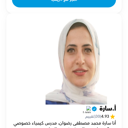
أ.سارة 
4.93
(
30
(تقييم
أنا سارة محمد مصطفى رضوان، مدرس كيمياء خصوصي 