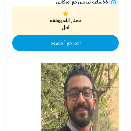
66
ساعة تدريس مع أوركاس
ممتاز الله يوفقه
امل
احجز مع أ.محمود