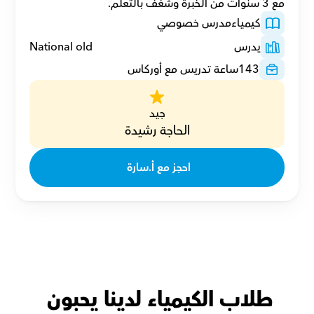
مع 3 سنوات من الخبرة وشغف بالتعلم.
كيمياء
مدرس خصوصي
يدرس
National old
143
ساعة تدريس مع أوركاس
جيد
الحاجة رشيدة
احجز مع أ.سارة 
طلاب الكيمياء لدينا يحبون 