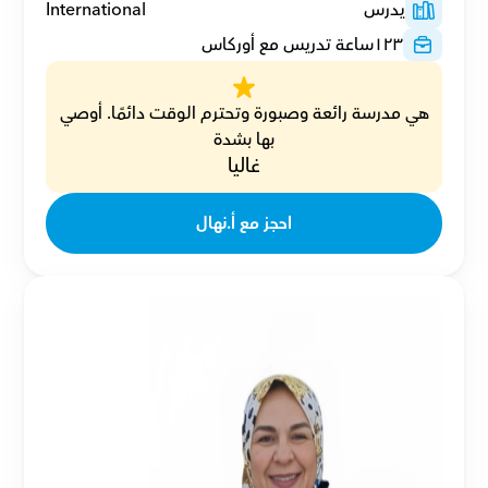
يدرس
International
١٢٣
ساعة تدريس مع أوركاس
هي مدرسة رائعة وصبورة وتحترم الوقت دائمًا. أوصي 
بها بشدة
غاليا
احجز مع أ.نهال