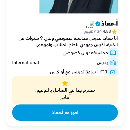
أ.معاذ
4.83
(
134
(تقييم
أنا معاذ، مدرس محاسبة خصوصي ولدي 9 سنوات من 
الخبرة، أكرس جهودي لنجاح الطلاب ونموهم.
محاسبة
مدرس خصوصي
يدرس
International
١,٢٦٦
ساعة تدريس مع أوركاس
محترم جدا فى التعامل بالتوفيق
أماني
احجز مع أ.معاذ