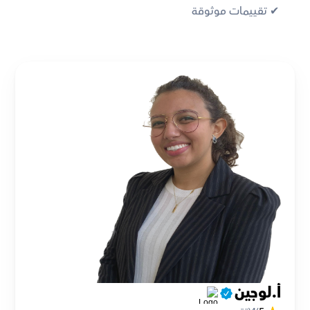
✔︎ تقييمات موثوقة
أ.لوجين