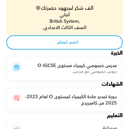
الف شكر لمجهود حضرتك🌸
أماني
British System,
الصف الثالث الاعدادي,
انضم كمعلم
الخبرة
مدرس خصوصي كيمياء مستوى O IGCSE
دروس خصوصي مع مدرس
الشهادات
دورة تمديد مادة الكيمياء لمستوى O لعام 2023-
2025 من كامبريدج
التعليم
صيدلية