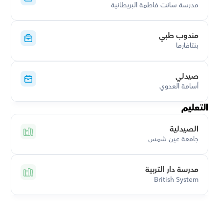
مدرسة سانت فاطمة البريطانية
مندوب طبي
بنتافارما
صيدلي
أسامة العدوي
التعليم
الصيدلية
جامعة عين شمس
مدرسة دار التربية
British System