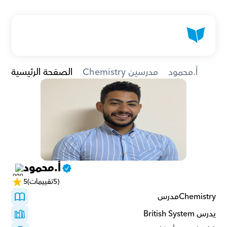
أ.محمود
Chemistry مدرسين
الصفحة الرئيسية
أ.محمود
(5تقييمات)
5
Chemistryمدرس 
يدرس British System