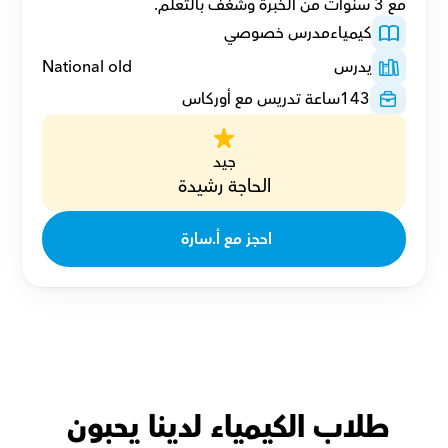
مع 3 سنوات من الخبرة وشغف بالتعلم.
كيمياء
مدرس خصوصي
يدرس
National old
143
ساعة تدريس مع أوركاس
جيد
الحاجة رشيدة
احجز مع أ.سارة 
طلاب الكيمياء لدينا يحبون 