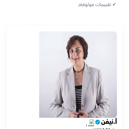
✔︎ تقييمات موثوقةز
أ.نيفن