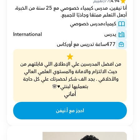
4.94
(
77
(تقييم
أنا نيفين، مدرس كيمياء خصوصي مع 25 سنة من الخبرة، 
أجعل التعلم ممتعًا وجاذبًا للجميع.
كيمياء
مدرس خصوصي
يدرس
International
477
ساعة تدريس مع أوركاس
من افضل المدرسين علي الإطلاق اللي قابلتهم من 
حيث الالتزام والامانة والمستوي العلمي العالي 
والأخلاقي . بجد الف شكر لحضرتك علي كل حاجة 
بتعمليها لبنتي♥️🌸
أماني
احجز مع أ.نيفن