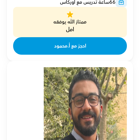
66
ساعة تدريس مع أوركاس
ممتاز الله يوفقه
امل
احجز مع أ.محمود