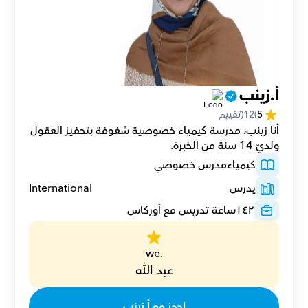
أ.زينب
5
(
12
(تقييم
أنا زينب، مدرسة كيمياء خصوصية شغوفة بتحفيز العقول 
ولديّ 14 سنة من الخبرة.
كيمياء
مدرس خصوصي
يدرس
International
١٤٢
ساعة تدريس مع أوركاس
.we
عبد الله
احجز مع أ.زينب