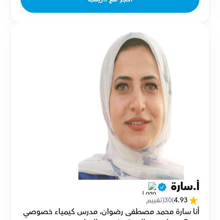
أ.سارة 
4.93
(
30
(تقييم
أنا سارة محمد مصطفى رضوان، مدرس كيمياء خصوصي 