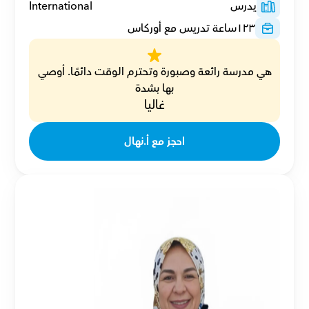
يدرس
International
١٢٣
ساعة تدريس مع أوركاس
هي مدرسة رائعة وصبورة وتحترم الوقت دائمًا. أوصي 
بها بشدة
غاليا
احجز مع أ.نهال