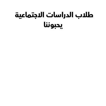
طلاب الدراسات الاجتماعية 
يحبوننا
عبد الله with
أ.مصطفى
هدفه بأن يستوعب الطالب