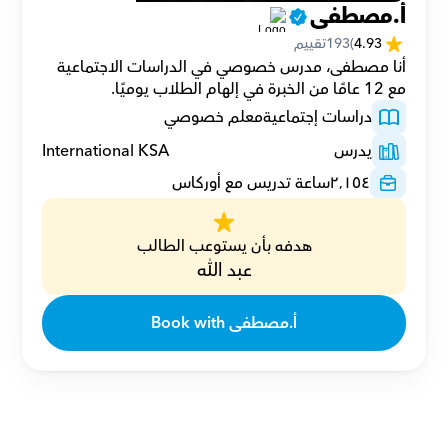
أ.مصطفى
4.93
(
193
تقييم
أنا مصطفى، مدرس خصوصي في الدراسات الاجتماعية 
مع 12 عامًا من الخبرة في إلهام الطلاب يوميًا.
دراسات إجتماعية
معلم خصوصي
يدرس
International KSA
٢٬١٥٤
ساعة تدريس مع أوركاس
هدفه بأن يستوعب الطالب
عبد الله
Book with أ.مصطفى