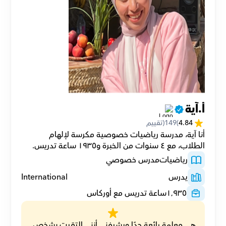
أ.آية
4.84
(
149
(تقييم
أنا آية، مدرسة رياضيات خصوصية مكرسة لإلهام 
الطلاب، مع ٤ سنوات من الخبرة و١٩٣٥ ساعة تدريس.
رياضيات
مدرس خصوصي
يدرس
International
١٬٩٣٥
ساعة تدريس مع أوركاس
هي معلمة رائعة جدًا ويشرفني أنني التقيت بشخص 