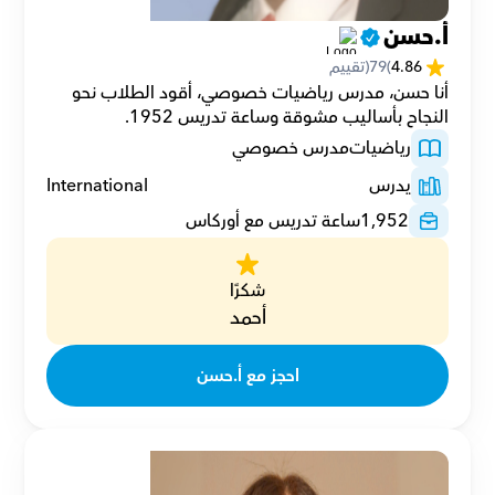
أ.حسن
4.86
(
79
(تقييم
أنا حسن، مدرس رياضيات خصوصي، أقود الطلاب نحو 
النجاح بأساليب مشوقة وساعة تدريس 1952.
رياضيات
مدرس خصوصي
يدرس
International
1,952
ساعة تدريس مع أوركاس
شكرًا
أحمد
احجز مع أ.حسن