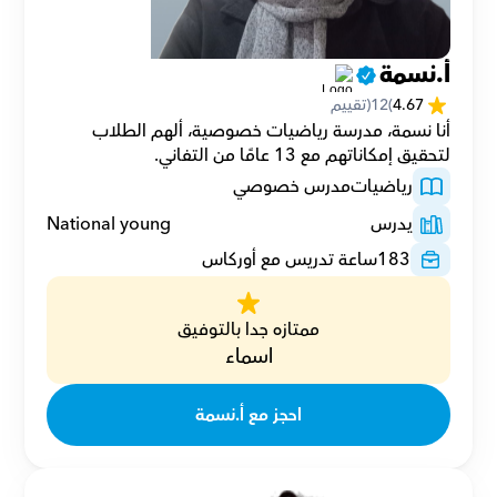
أ.نسمة
4.67
(
12
(تقييم
أنا نسمة، مدرسة رياضيات خصوصية، ألهم الطلاب 
لتحقيق إمكاناتهم مع 13 عامًا من التفاني.
رياضيات
مدرس خصوصي
يدرس
National young
183
ساعة تدريس مع أوركاس
ممتازه جدا بالتوفيق
اسماء
احجز مع أ.نسمة