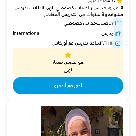
4.77
(
202
(تقييم
أنا عمرو، مدرس رياضيات خصوصي يلهم الطلاب بدروس 
مشوقة و8 سنوات من التدريس المتفاني.
رياضيات
مدرس خصوصي
يدرس
International
٣٬٦١٥
ساعة تدريس مع أوركاس
هو مدرس ممتاز
نهى
احجز مع أ.عمرو