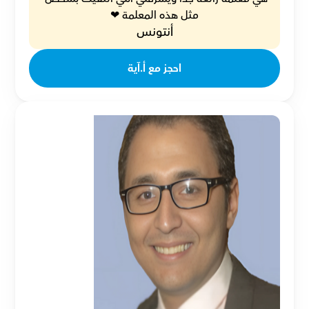
مثل هذه المعلمة ❤
أنتونس
احجز مع أ.آية