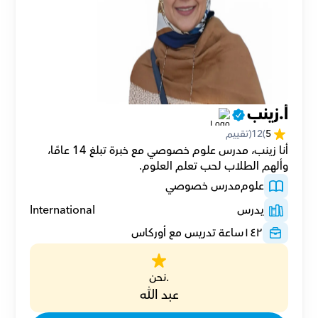
أ.زينب
5
(
12
(تقييم
أنا زينب، مدرس علوم خصوصي مع خبرة تبلغ 14 عامًا، 
وألهم الطلاب لحب تعلم العلوم.
علوم
مدرس خصوصي
يدرس
International
١٤٢
ساعة تدريس مع أوركاس
.نحن
عبد الله