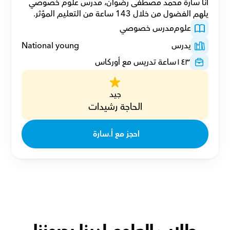
أنا سارة محمد مصطفى رضوان، مدرس علوم خصوصي 
يلهم الفضول من خلال 143 ساعة من التعليم المؤثر.
علوم
مدرس خصوصي
يدرس
National young
١٤٣
ساعة تدريس مع أوركاس
جيد
الحاجة رشيدات
احجز مع أ.سارة 