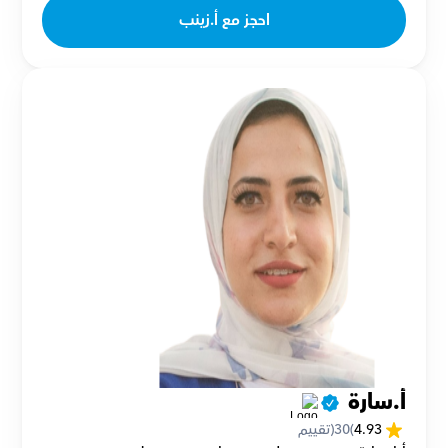
احجز مع أ.زينب
أ.سارة 
4.93
(
30
(تقييم