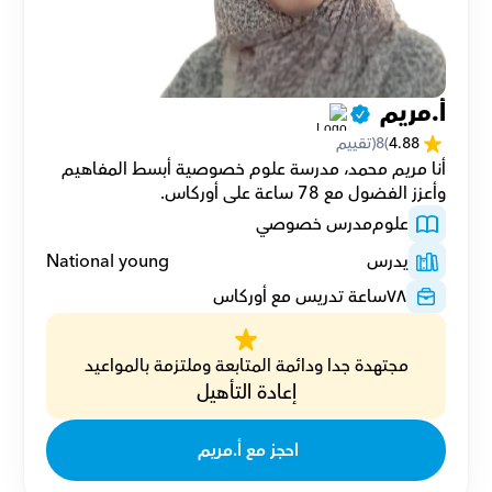
أ.مريم 
4.88
(
8
(تقييم
أنا مريم محمد، مدرسة علوم خصوصية أبسط المفاهيم 
وأعزز الفضول مع 78 ساعة على أوركاس.
علوم
مدرس خصوصي
يدرس
National young
٧٨
ساعة تدريس مع أوركاس
مجتهدة جدا ودائمة المتابعة وملتزمة بالمواعيد
إعادة التأهيل
احجز مع أ.مريم 