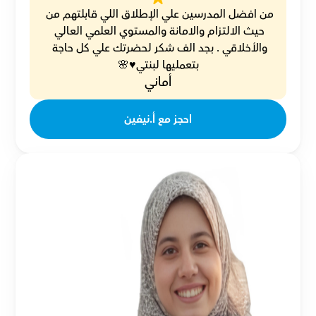
من افضل المدرسين علي الإطلاق اللي قابلتهم من 
حيث الالتزام والامانة والمستوي العلمي العالي 
والأخلاقي . بجد الف شكر لحضرتك علي كل حاجة 
بتعمليها لبنتي♥️🌸
أماني
احجز مع أ.نيفين