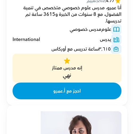
4.77
(
202
(تقييم
أنا عمرو، مدرس علوم خصوصي متخصص في تنمية 
الفضول، مع 8 سنوات من الخبرة و3615 ساعة تم 
تدريسها.
علوم
مدرس خصوصي
يدرس
International
٣٬٦١٥
ساعة تدريس مع أوركاس
إنه مدرس ممتاز
نهي
احجز مع أ.عمرو