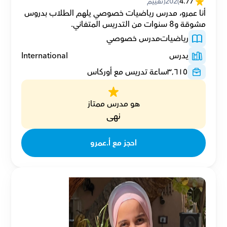
4.77
(
202
(تقييم
أنا عمرو، مدرس رياضيات خصوصي يلهم الطلاب بدروس 
مشوقة و8 سنوات من التدريس المتفاني.
رياضيات
مدرس خصوصي
يدرس
International
٣٬٦١٥
ساعة تدريس مع أوركاس
هو مدرس ممتاز
نهى
احجز مع أ.عمرو