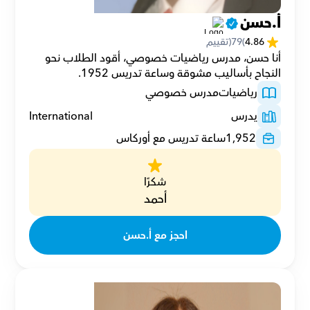
أ.حسن
4.86
(
79
(تقييم
أنا حسن، مدرس رياضيات خصوصي، أقود الطلاب نحو 
النجاح بأساليب مشوقة وساعة تدريس 1952.
رياضيات
مدرس خصوصي
يدرس
International
1,952
ساعة تدريس مع أوركاس
شكرًا
أحمد
احجز مع أ.حسن