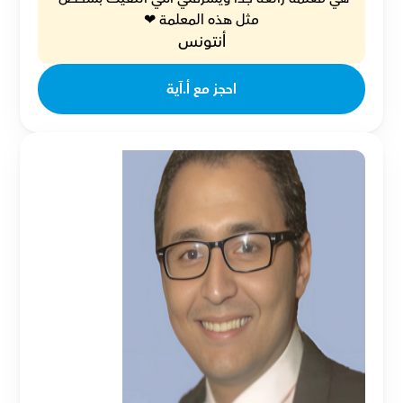
مثل هذه المعلمة ❤
أنتونس
احجز مع أ.آية