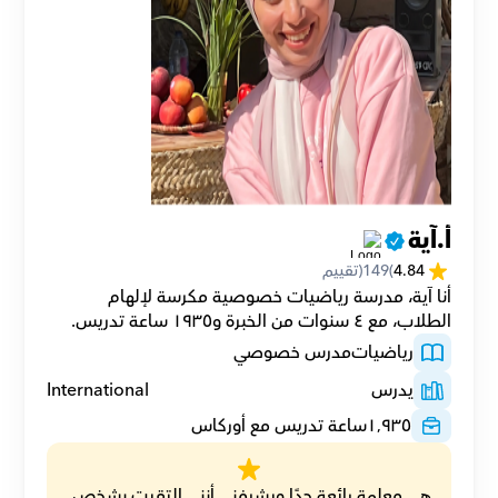
أ.آية
4.84
(
149
(تقييم
أنا آية، مدرسة رياضيات خصوصية مكرسة لإلهام 
الطلاب، مع ٤ سنوات من الخبرة و١٩٣٥ ساعة تدريس.
رياضيات
مدرس خصوصي
يدرس
International
١٬٩٣٥
ساعة تدريس مع أوركاس
هي معلمة رائعة جدًا ويشرفني أنني التقيت بشخص 