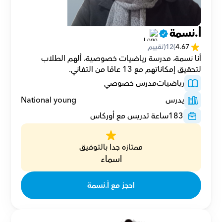
أ.نسمة
4.67
(
12
(تقييم
أنا نسمة، مدرسة رياضيات خصوصية، ألهم الطلاب 
لتحقيق إمكاناتهم مع 13 عامًا من التفاني.
رياضيات
مدرس خصوصي
يدرس
National young
183
ساعة تدريس مع أوركاس
ممتازه جدا بالتوفيق
اسماء
احجز مع أ.نسمة