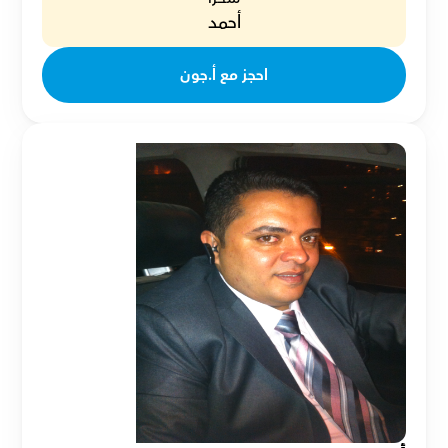
أحمد
احجز مع أ.جون