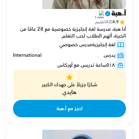
أ.هبة
4.9
(
42
(تقييم
أنا هبة، مدرسة لغة إنجليزية خصوصية مع 28 عامًا من 
الخبرة، ألهم الطلاب لحب التعلم.
لغة إنجليزية
مدرس خصوصي
يدرس
International
٥١٨
ساعة تدريس مع أوركاس
شكرًا جزيلاً على جهدك الكبير
هايدي
احجز مع أ.هبة