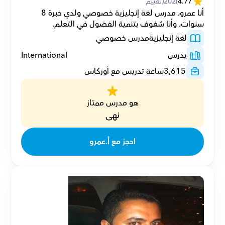
4.77
(
202
(تقييم
أنا عمرو، مدرس لغة إنجليزية خصوصي ولدي خبرة 8 
سنوات، وأنا شغوف بتنمية الفضول في التعلم.
لغة إنجليزية
مدرس خصوصي
يدرس
International
3,615
ساعة تدريس مع أوركاس
هو مدرس ممتاز
نهى
احجز مع أ.عمرو