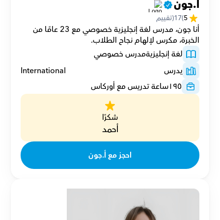
أ.جون
5
(
17
(تقييم
أنا جون، مدرس لغة إنجليزية خصوصي مع 23 عامًا من 
الخبرة، مكرس لإلهام نجاح الطلاب.
لغة إنجليزية
مدرس خصوصي
يدرس
International
١٩٥
ساعة تدريس مع أوركاس
شكرًا
أحمد
احجز مع أ.جون