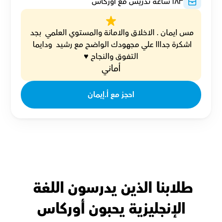
٦٨٣
ساعة تدريس مع أوركاس
مس ايمان . الاخلاق والامانة والمستوي العلمي  بجد 
اشكرة جدااا علي مجهودك الواضح مع رشيد  ودايما 
التفوق والنجاح ♥️
أماني
احجز مع أ.إيمان
طلابنا الذين يدرسون اللغة 
الإنجليزية يحبون أوركاس