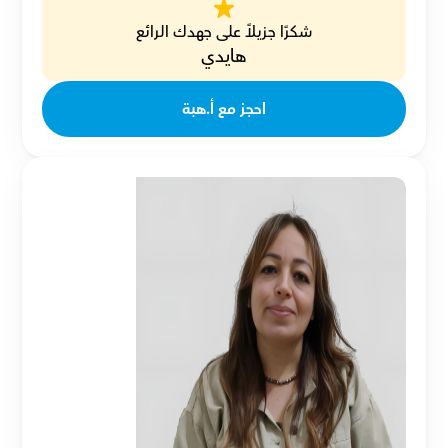
شكرًا جزيلاً على جهدك الرائع
هايدي
احجز مع أ.هبة