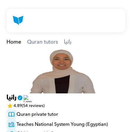
Home
Quran tutors
رانيا
رانيا
4.89
(54 reviews)
Quran private tutor
Teaches National System Young (Egyptian)