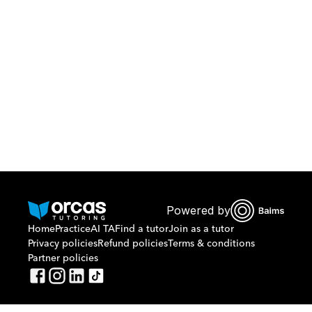
Download Orcas
Or call us on
0221298869
Powered by
Home
Practice
AI TA
Find a tutor
Join as a tutor
Privacy policies
Refund policies
Terms & conditions
Partner policies