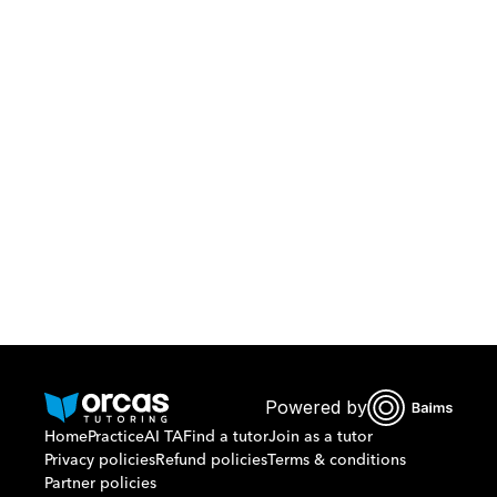
Download Orcas
Or call us on
0221298869
Powered by
Home
Practice
AI TA
Find a tutor
Join as a tutor
Privacy policies
Refund policies
Terms & conditions
Partner policies