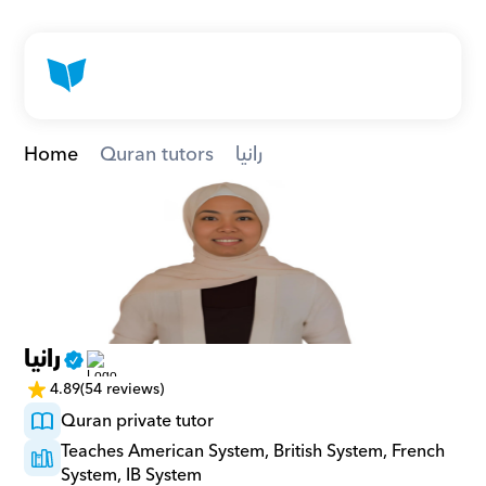
Home
Quran tutors
رانيا
رانيا
4.89
(54 reviews)
Quran private tutor
Teaches American System, British System, French 
System, IB System