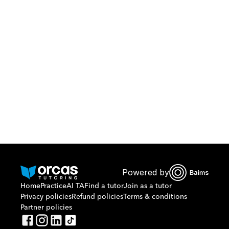
Download Orcas
Or call us on
0221298869
Powered by
Home
Practice
AI TA
Find a tutor
Join as a tutor
Privacy policies
Refund policies
Terms & conditions
Partner policies