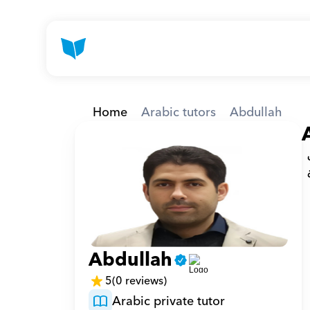
Home
Arabic tutors
Abdullah
مهندس ميكانيكي متحمس للمعرفة وشغوف بنقلها. خارج عالم التصميم والحسابات، شغفي هو في استكشاف 
عوالم الرياضيات والفيزياء، تدريس اللغة العربية، والدين وبالطبع القرآن الكريم . التدريس ليس مجرد مهنة بالنسبة 
Abdullah
5
(0 reviews)
Arabic private tutor