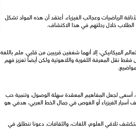
بالإضافة إلى إلمي بالهندسة، لدي امتنان عميق لأناقة الرياضيات وعجائب الفيزياء. أعتقد أن هذه المواد تشكل 
ه الطلاب خلال رحلتهم في هذا الاكتشاف.
رغم أن اللغة العربية والدين قد ت
العربية وملم بالدراسات الدينية، وهدفي هو ليس فقط نقل المعرفة اللغوية واللاهوتية ولكن أيضاً تعزيز فهم 
مواضيع.
تدور فلسفتي حول تعزيز بيئة تعلم داعمة وجذابة. أسعى لجعل المفاهيم المعقدة سهلة الوصول، وتنمية حب 
للتعلم لدى الطلاب. سواء كان الأمر يتعلق بكشف أسرار الفيزياء أو الغوص في جمال الخط العربي، هدفي هو 
انضموا إلي في هذه الرحلة التعليمية، حيث سنستكشف تلاقي العلوم، اللغات، والثقافات. دعونا ننطلق في 