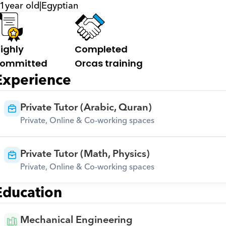
1
year old
|
Egyptian
ighly 
Completed 
ommitted
Orcas training
Experience
Private Tutor (Arabic, Quran)
Private, Online & Co-working spaces
Private Tutor (Math, Physics)
Private, Online & Co-working spaces
Education
Mechanical Engineering