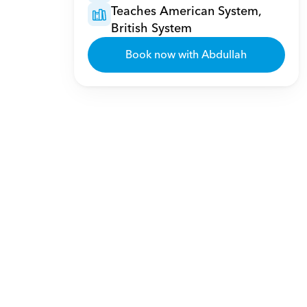
Teaches American System, 
British System
Book now with Abdullah
بدوا بعيدة عن العالم الميكانيكي، إلا أنهما شغفين قريبين من قلبي. ملم باللغة 