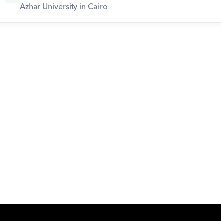
Azhar University in Cairo
Download Orcas
Or call us on
0221298869