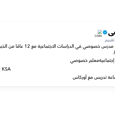
ى
تقييم
.
جتماعية
معلم خصوصي
l KSA
عة تدريس مع أوركاس