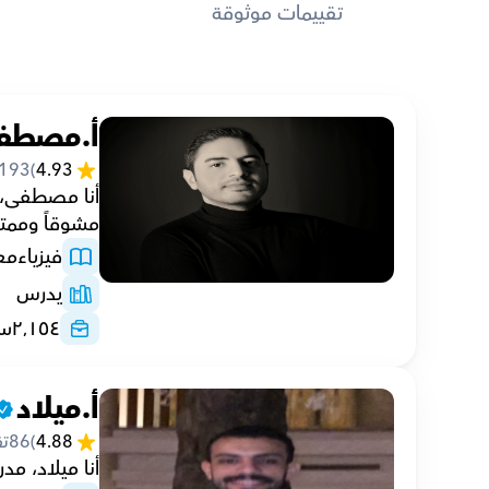
تقييمات موثوقة
أ.مصطف
193
(
4.93
مشوقاً وممتعاً ل
فيزياء
مع
يدرس
٢٬١٥٤
سا
أ.ميلاد
4.88
(
86
تق
أنا ميلاد، مدرس فيزياء خص