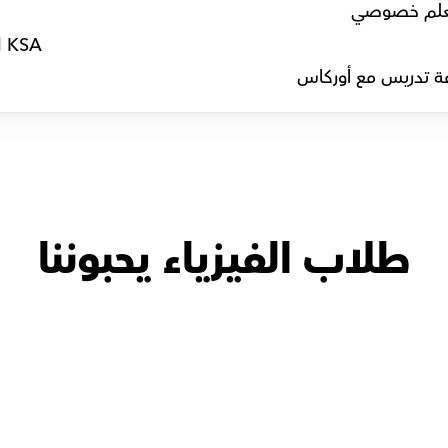
لم خصوصي
l KSA
ة تدريس مع أوركاس
طلاب الفيزياء يحبوننا
w
أ.ميلاد