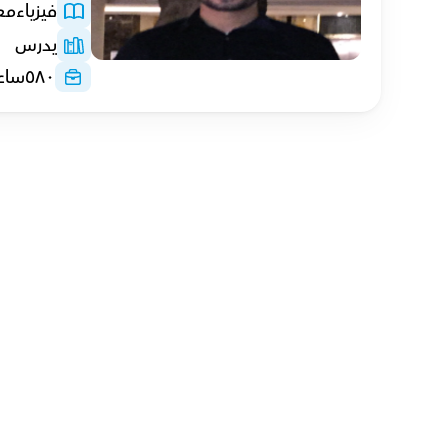
فيزياء
مع
يدرس
٥٨٠
ساع
عبد الله with
أ.مصطفى
فاتحي ith