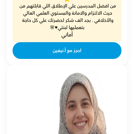
من افضل المدرسين علي الإطلاق اللي قابلتهم من 
حيث الالتزام والامانة والمستوي العلمي العالي 
والأخلاقي . بجد الف شكر لحضرتك علي كل حاجة 
بتعمليها لبنتي♥️🌸
أماني
احجز مع أ.نيفين