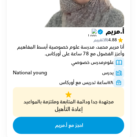
أ.مريم 
4.88
(
8
(تقييم
أنا مريم محمد، مدرسة علوم خصوصية أبسط المفاهيم 
وأعزز الفضول مع 78 ساعة على أوركاس.
علوم
مدرس خصوصي
يدرس
National young
٧٨
ساعة تدريس مع أوركاس
مجتهدة جدا ودائمة المتابعة وملتزمة بالمواعيد
إعادة التأهيل
احجز مع أ.مريم 