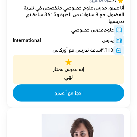
4.77
(
202
(تقييم
أنا عمرو، مدرس علوم خصوصي متخصص في تنمية 
الفضول، مع 8 سنوات من الخبرة و3615 ساعة تم 
تدريسها.
علوم
مدرس خصوصي
يدرس
International
٣٬٦١٥
ساعة تدريس مع أوركاس
إنه مدرس ممتاز
نهي
احجز مع أ.عمرو