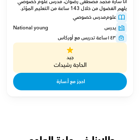
أنا سارة محمد مصطفى رضوان، مدرس علوم خصوصي 
يلهم الفضول من خلال 143 ساعة من التعليم المؤثر.
علوم
مدرس خصوصي
يدرس
National young
١٤٣
ساعة تدريس مع أوركاس
جيد
الحاجة رشيدات
احجز مع أ.سارة 