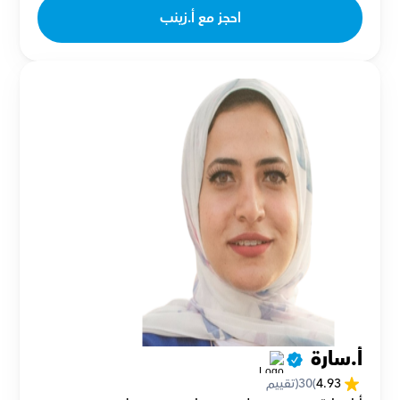
احجز مع أ.زينب
أ.سارة 
4.93
(
30
(تقييم