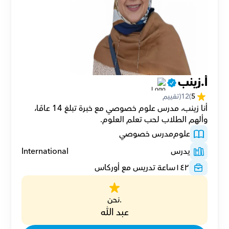
أ.زينب
5
(
12
(تقييم
أنا زينب، مدرس علوم خصوصي مع خبرة تبلغ 14 عامًا، 
وألهم الطلاب لحب تعلم العلوم.
علوم
مدرس خصوصي
يدرس
International
١٤٢
ساعة تدريس مع أوركاس
.نحن
عبد الله