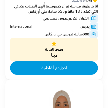
4.98
(
56
(تقييم
أنا فاطمة، مدرسة قرآن خصوصية أُلهم الطلاب بخبرتي 
التي تمتد لـ 13 عامًا و555 ساعة على أوركاس.
 القرآن الكريم
مدرس خصوصي
يدرس
International
٥٥٥
ساعة تدريس مع أوركاس
ودود للغاية
دينا
احجز مع أ.فاطمة