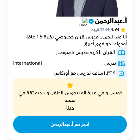
أ.عبدالرحمن
4.94
(
184
(تقييم
أنا عبدالرحمن، مدرس قرآن خصوصي بخبرة 16 عامًا، 
أوجهك نحو فهم أعمق.
 القرآن الكريم
مدرس خصوصي
يدرس
International
١٬٣٦٩
ساعة تدريس مع أوركاس
كويس و في ميزة انه بيحمس الطفل و بيديه ثقة في 
نفسه
دينا
احجز مع أ.عبدالرحمن