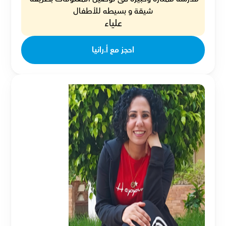
شيقة و بسيطه للأطفال
علياء
احجز مع أ.رانيا