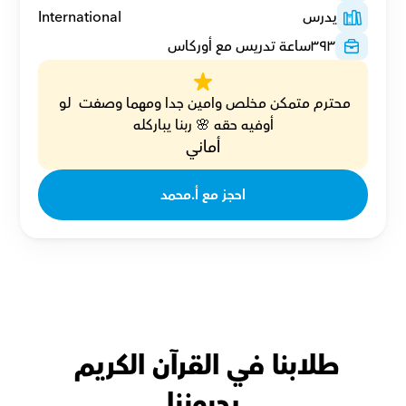
يدرس
International
٣٩٣
ساعة تدريس مع أوركاس
محترم متمكن مخلص وامين جدا ومهما وصفت  لو 
أوفيه حقه 🌸 ربنا يباركله
أماني
احجز مع أ.محمد
طلابنا في القرآن الكريم 
يحبوننا