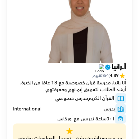
أ.رانيا
4.89
(
54
(تقييم
أنا رانيا، مدرسة قرآن خصوصية مع 18 عامًا من الخبرة، 
أرشد الطلاب لتعميق إيمانهم ومعرفتهم.
 القرآن الكريم
مدرس خصوصي
يدرس
International
٥٠١
ساعة تدريس مع أوركاس
مدرسه ممتازة وخبيرة فى توصيل المعلومات بطريقه 