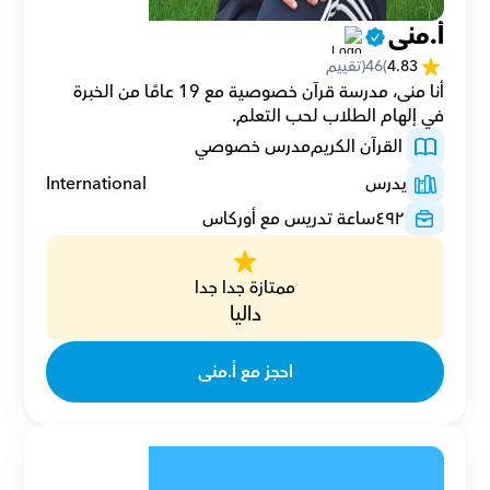
أ.منى
4.83
(
46
(تقييم
أنا منى، مدرسة قرآن خصوصية مع 19 عامًا من الخبرة 
في إلهام الطلاب لحب التعلم.
 القرآن الكريم
مدرس خصوصي
يدرس
International
٤٩٢
ساعة تدريس مع أوركاس
ممتازة جدا جدا
داليا
احجز مع أ.منى