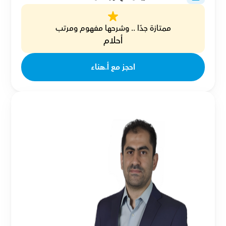
ممتازة جدًا .. وشرحها مفهوم ومرتب
أحلام
احجز مع أ.هناء