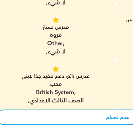
لا شيء,
مدرس رائع. يدرس بطريقة ممتعة وودية. تحسن 
مدرس ممتاز
مروة
Other,
لا شيء,
مدرس رائع، دعم مفيد جدًا لابني
محب
British System,
الصف الثالث الاعدادي,
انضم كمعلم