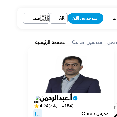
يد
احجز مدرّس الآن
AR
مصر
🇪🇬
رحمن
Quran مدرسين
الصفحة الرئيسية
أ.عبدالرحمن
.
(184تقييمات)
4.94
٣
مدرس Quran