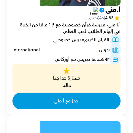
أ.منى
4.83
(
46
(تقييم
أنا منى، مدرسة قرآن خصوصية مع 19 عامًا من الخبرة 
في إلهام الطلاب لحب التعلم.
 القرآن الكريم
مدرس خصوصي
يدرس
International
٤٩٢
ساعة تدريس مع أوركاس
ممتازة جدا جدا
داليا
احجز مع أ.منى