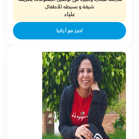
شيقة و بسيطه للأطفال
علياء
احجز مع أ.رانيا