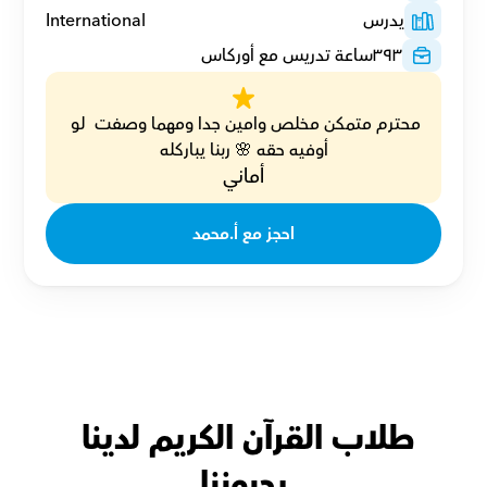
يدرس
International
٣٩٣
ساعة تدريس مع أوركاس
محترم متمكن مخلص وامين جدا ومهما وصفت  لو 
أوفيه حقه 🌸 ربنا يباركله
أماني
احجز مع أ.محمد
طلاب القرآن الكريم لدينا 
يحبوننا