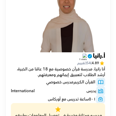
أ.رانيا
4.89
(
54
(تقييم
أنا رانيا، مدرسة قرآن خصوصية مع 18 عامًا من الخبرة، 
أرشد الطلاب لتعميق إيمانهم ومعرفتهم.
 القرآن الكريم
مدرس خصوصي
يدرس
International
٥٠١
ساعة تدريس مع أوركاس
مدرسه ممتازة وخبيرة فى توصيل المعلومات بطريقه 