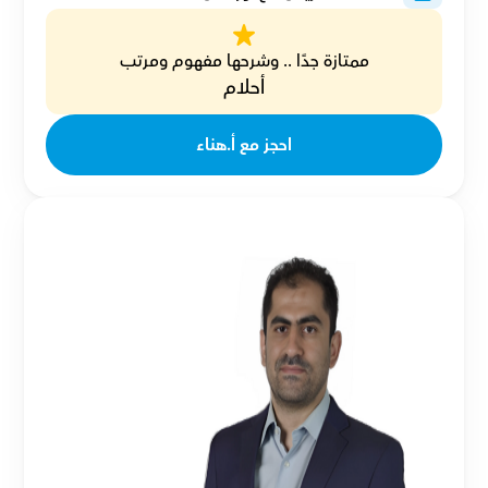
ممتازة جدًا .. وشرحها مفهوم ومرتب
أحلام
احجز مع أ.هناء