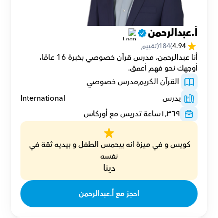
أ.عبدالرحمن
4.94
(
184
(تقييم
أنا عبدالرحمن، مدرس قرآن خصوصي بخبرة 16 عامًا، 
أوجهك نحو فهم أعمق.
 القرآن الكريم
مدرس خصوصي
يدرس
International
١٬٣٦٩
ساعة تدريس مع أوركاس
كويس و في ميزة انه بيحمس الطفل و بيديه ثقة في 
نفسه
دينا
احجز مع أ.عبدالرحمن