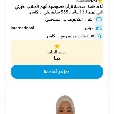
4.98
(
56
(تقييم
أنا فاطمة، مدرسة قرآن خصوصية أُلهم الطلاب بخبرتي 
التي تمتد لـ 13 عامًا و555 ساعة على أوركاس.
 القرآن الكريم
مدرس خصوصي
يدرس
International
٥٥٥
ساعة تدريس مع أوركاس
ودود للغاية
دينا
احجز مع أ.فاطمة