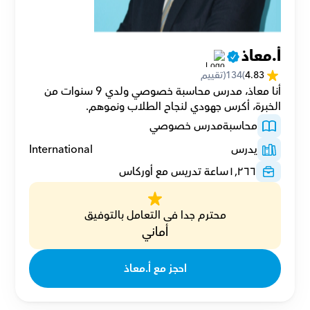
أ.معاذ
4.83
(
134
(تقييم
أنا معاذ، مدرس محاسبة خصوصي ولدي 9 سنوات من 
الخبرة، أكرس جهودي لنجاح الطلاب ونموهم.
محاسبة
مدرس خصوصي
يدرس
International
١,٢٦٦
ساعة تدريس مع أوركاس
محترم جدا فى التعامل بالتوفيق
أماني
احجز مع أ.معاذ