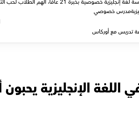
نجليزية خصوصية بخبرة 21 عامًا، ألهم الطلاب لحب التعلم.
زية
مدرس خصوصي
l
ة تدريس مع أوركاس
ي اللغة الإنجليزية يحبون
أ.جون
أحمد with
أ.جون