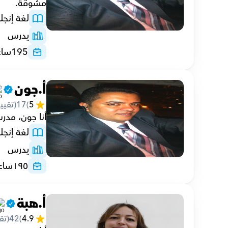
مشوقة.
لغة إنجلي
يدرس
195
ساع
أ.جون
5
(
17
(تقيي
أنا جون، مدرس لغة إنجليزي
لغة إنجلي
يدرس
١٩٥
ساع
أ.هبة
4.9
(
42
(تق