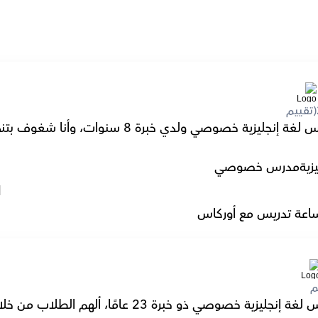
(تقييم
زية
مدرس خصوصي
l
اعة تدريس مع أوركاس
م