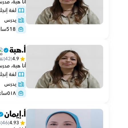
أنا هبة، مدرس لغة إنجليزي
لغة إنجلي
يدرس
518
ساع
أ.هبة
4.9
(
42
(تق
أنا هبة، مدرسة لغة إنجليز
لغة إنجلي
يدرس
٥١٨
ساع
أ.إيمان
4.93
(
46
(ت