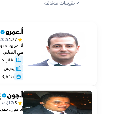
✔︎ تقييمات موثوقة
أ.عمرو
202
(
4.77
في التعلم.
لغة إنجلي
يدرس
3,615
س
أ.جون
5
(
17
(تقيي