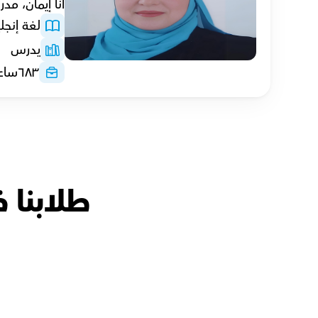
أنا إيمان، مدرسة لغة إ
لغة إنجلي
يدرس
٦٨٣
ساع
طلابنا ف
نهى with
أ.عمرو
أحمد with