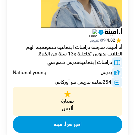
أ.امينة
4.82
(
89
(تقييم
أنا أمينة، مدرسة دراسات اجتماعية خصوصية، ألهم 
الطلاب بدروس تفاعلية و13 سنة من الخبرة.
دراسات إجتماعية
مدرس خصوصي
يدرس
National young
254
ساعة تدريس مع أوركاس
ممتازة
أليس
احجز مع أ.امينة