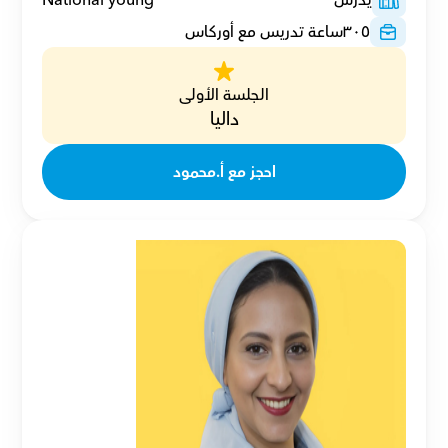
يدرس
National young
٣٠٥
ساعة تدريس مع أوركاس
الجلسة الأولى
داليا
احجز مع أ.محمود