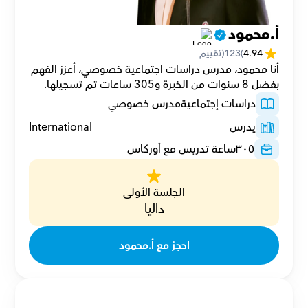
أ.محمود
4.94
(
123
(تقييم
أنا محمود، مدرس دراسات اجتماعية خصوصي، أعزز الفهم 
بفضل 8 سنوات من الخبرة و305 ساعات تم تسجيلها.
دراسات إجتماعية
مدرس خصوصي
يدرس
International
٣٠٥
ساعة تدريس مع أوركاس
الجلسة الأولى
داليا
احجز مع أ.محمود