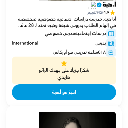
أ.هبة
4.9
(
42
(تقييم
أنا هبة، مدرسة دراسات اجتماعية خصوصية متخصصة 
في إلهام الطلاب بدروس شيقة وخبرة تمتد لـ 28 عامًا.
دراسات إجتماعية
مدرس خصوصي
يدرس
International
٥١٨
ساعة تدريس مع أوركاس
شكرًا جزيلًا على جهدك الرائع
هايدي
احجز مع أ.هبة