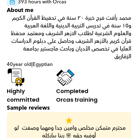
393 hours with Orcas
About me
محمد رأفت فرج خبرة ٢٠ سنة في تحفيظ القرآن الكريم 
و١٥ سنة في تدريس التربية الدينية واللغة العربية 
والعلوم الشرعية لطلاب الازهر الشريف ومعتمد محفظ 
قرآن كريم بالأزهر الشريف وحاصل على دبلوم الدراسات 
العليا في تخصص الأديان وباحث ماجستير بجامعة 
الزقازيق
40
year old
|
Egyptian
Highly 
Completed 
committed
Orcas training
Sample reviews
محترم متمكن مخلص وامين جدا ومهما وصفت  لو 
أوفيه حقه 🌸 ربنا يباركله