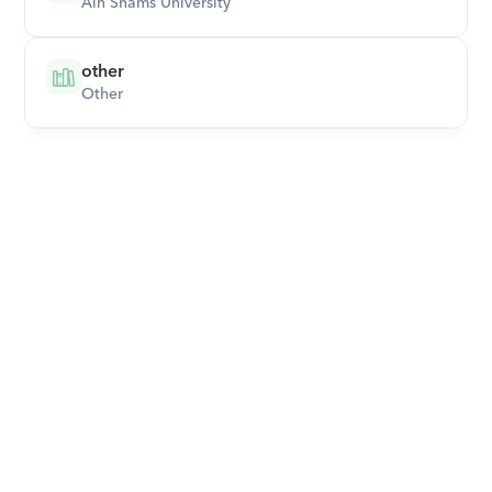
Ain Shams University
other
Other
Download Orcas