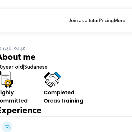
Join as a tutor
Pricing
More
عباده الزين 
About me
0
year old
|
Sudanese
ighly 
Completed 
ommitted
Orcas training
Experience