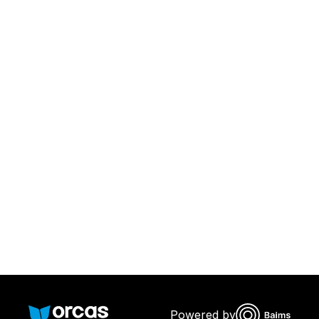
Download Orcas
Or call us on
0221298869
Powered by