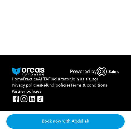
Or call us on
0221298869
Powered by
Home
Practice
AI TA
Find a tutor
Join as a tutor
Privacy policies
Refund policies
Terms & conditions
Partner policies
Book now with Abdullah