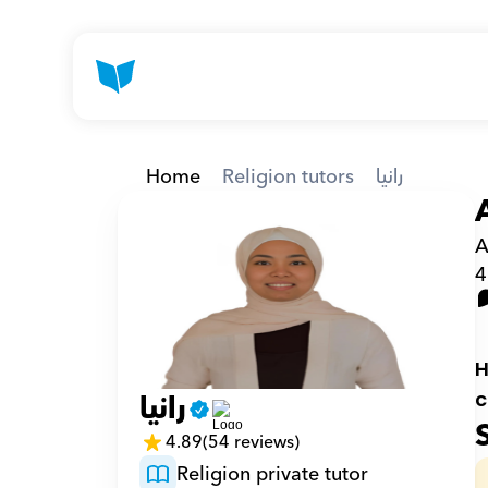
Home
Religion tutors
رانيا
A
4
H
رانيا
c
4.89
(54 reviews)
Religion private tutor