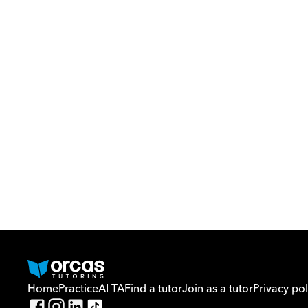
Home
Practice
AI TA
Find a tutor
Join as a tutor
Privacy pol