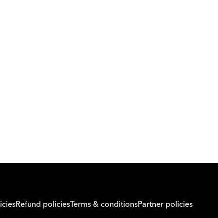
Download Orcas
Or call us on
0221298869
icies
Refund policies
Terms & conditions
Partner policies