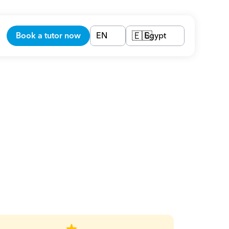
Book a tutor now
EN
Egypt
🇪🇬