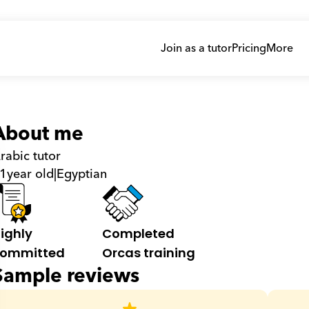
Join as a tutor
Pricing
More
About me
rabic tutor
1
year old
|
Egyptian
ighly 
Completed 
ommitted
Orcas training
Sample reviews