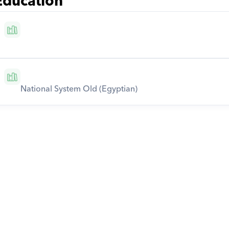
Education
National System Old (Egyptian)
Download Orcas