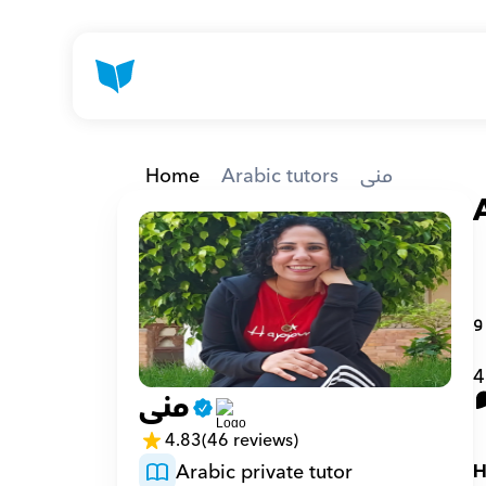
Home
Arabic tutors
منى
  تخصص في الأدب والنقد ودبلوم تربوي وإجازة قرآن كريم. و لدي خبرة تعليمية كبيرة في مجال التربية والتعليم و 
4
منى
4.83
(46 reviews)
Arabic private tutor
H