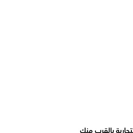
أخرى؟
 بشكل فعال؟
ت الأعمال؟
لفئات العمرية؟
تجارية بالقرب منك