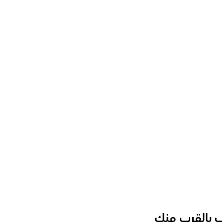
أخرى؟
ي بفعالية؟
ة الحاسوب؟
ية لمختلف الفئات العمرية؟
ب بالقرب منك