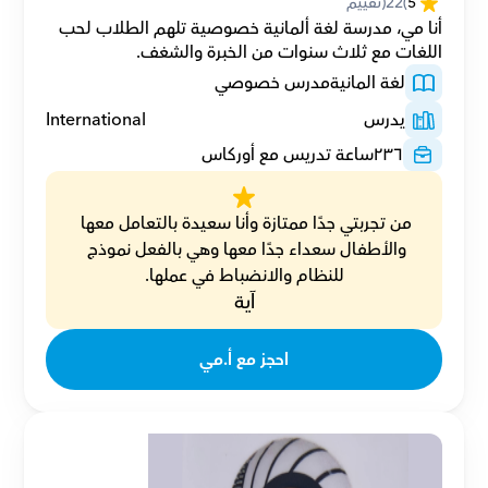
5
(
22
(تقييم
أنا مي، مدرسة لغة ألمانية خصوصية تلهم الطلاب لحب 
اللغات مع ثلاث سنوات من الخبرة والشغف.
لغة المانية
مدرس خصوصي
يدرس
International
٢٣٦
ساعة تدريس مع أوركاس
من تجربتي جدًا ممتازة وأنا سعيدة بالتعامل معها 
والأطفال سعداء جدًا معها وهي بالفعل نموذج 
للنظام والانضباط في عملها.
آية
احجز مع أ.مي