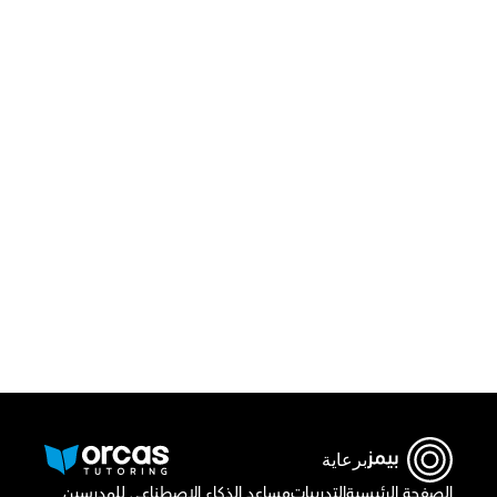
قم بتحميل تطبيق أوركاس 
أو اتصل بنا علي
٠٢٢١٢٩٨٨٦٩
برعاية
الصفحة الرئيسية
التدريبات
مساعد الذكاء الاصطناعي للمدرسين