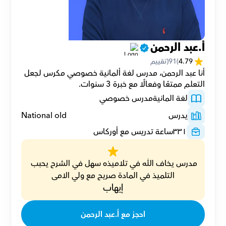
أ.عبد الرحمن
4.79
(
91
(تقييم
أنا عبد الرحمن، مدرس لغة ألمانية خصوصي مكرس لجعل 
التعلم ممتعًا وفعالًا مع خبرة 3 سنوات.
لغة المانية
مدرس خصوصي
يدرس
National old
٣٣١
ساعة تدريس مع أوركاس
مدرس يخاف الله في تلاميذه سهل في الشرح يحبب 
التلميذ في المادة صريح مع ولي الامى
إيهاب
احجز مع أ.عبد الرحمن