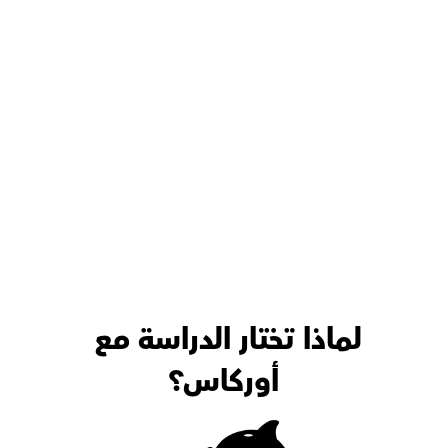
نموذج للنظام والانضباط في 
عملها.
شغلها.
لماذا تختار الدراسة مع 
أوركاس؟