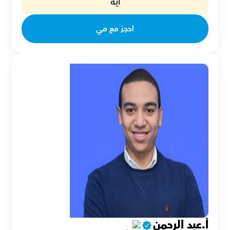
آية
احجز مع مي
أ.عبد الرحمن