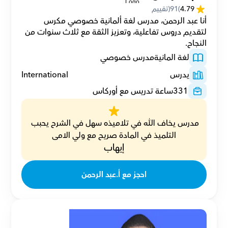
4.79
(
91
(تقييم
أنا عبد الرحمن، مدرس لغة ألمانية خصوصي مكرس 
لتقديم دروس تفاعلية، وتعزيز الثقة مع ثلاث سنوات من 
النجاح.
لغة المانية
مدرس خصوصي
يدرس
International
331
ساعة تدريس مع أوركاس
مدرس يخاف الله في تلاميذه سهل في الشرح يحبب 
التلميذ في المادة صريح مع ولي الامى
إيهاب
احجز مع أ.عبد الرحمن