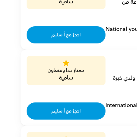
سامية
أنا سليم، مدرس تاريخ خصوصي، أوجه الطلاب عبر الماضي بشغف و296 ساعة من 
National yo
احجز مع أ.سليم
ممتاز جدا ومتعاون
سامية
أنا سليم، مدرس تاريخ خصوصي أقوم بتوجيه الطلاب من خلال دروس شيقة ولدي خبرة 
Internationa
احجز مع أ.سليم