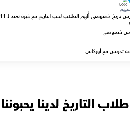
قييم
.
س خصوصي
l
ة تدريس مع أوركاس
طلاب التاريخ لدينا يحبوننا