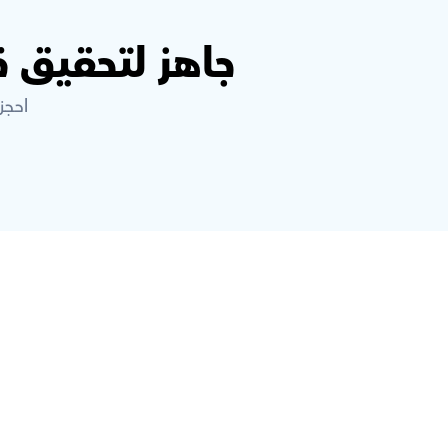
جاهز لتحقيق 
احجز