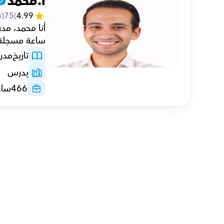
أ.محمد
4.99
(
75
(ت
ساعة مسجلة
تاريخ
مدر
يدرس
466
ساع