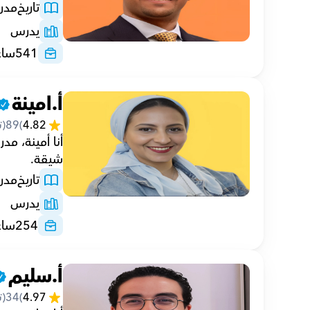
تاريخ
مدر
يدرس
541
ساع
أ.امينة
4.82
(
89
(ت
شيقة.
تاريخ
مدر
يدرس
254
ساع
أ.سليم
4.97
(
34
(ت