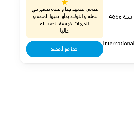
مدرس مجتهد جدا و عنده ضمير في 
أنا محمد، مدرس تاريخ خصوصي أُلهم الطلاب لحب التاريخ مع خبرة تمتد لـ 11 سنة و466 
عمله و الاولاد بدأوا يحبوا المادة و 
الدرجات كويسة الحمد لله
داليا
Internationa
احجز مع أ.محمد