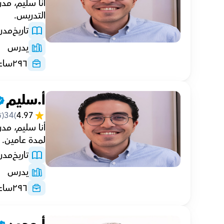
التدريس.
تاريخ
مدر
يدرس
٢٩٦
ساع
أ.سليم
4.97
(
34
(ت
لمدة عامين.
تاريخ
مدر
يدرس
٢٩٦
ساع