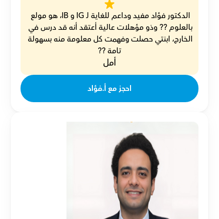
الدكتور فؤاد مفيد وداعم للغاية لـ IG و IB، هو مولع 
بالعلوم ?? وذو مؤهلات عالية أعتقد أنه قد درس في 
الخارج، ابنتي حصلت وفهمت كل معلومة منه بسهولة 
تامة ??
أمل
احجز مع أ.فؤاد