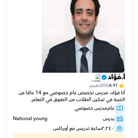
أ.فؤاد
4.91
(
205
(تقييم
أنا فؤاد، مدرس تخصص عام خصوصي مع 14 عامًا من 
الخبرة في تمكين الطلاب من التفوق في التعلم.
عام
مدرس خصوصي
يدرس
National young
٢٬٢٤٠
ساعة تدريس مع أوركاس