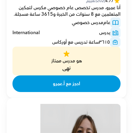
4.77
(
202
(تقييم
أنا عمرو، مدرس تخصص عام خصوصي مكرس لتمكين 
المتعلمين مع 8 سنوات من الخبرة و3615 ساعة مسجلة.
عام
مدرس خصوصي
يدرس
International
٣٦١٥
ساعة تدريس مع أوركاس
هو مدرس ممتاز
نهى
احجز مع أ.عمرو