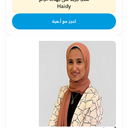
Haidy
احجز مع أ.هبة