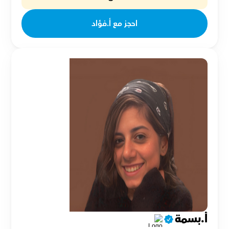
احجز مع أ.فؤاد
أ.بسمة