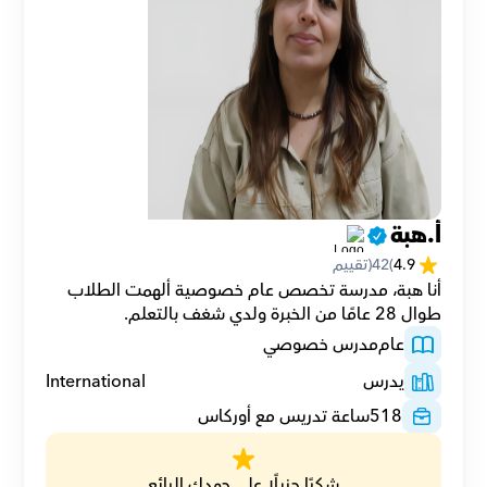
أ.هبة
4.9
(
42
(تقييم
أنا هبة، مدرسة تخصص عام خصوصية ألهمت الطلاب 
طوال 28 عامًا من الخبرة ولدي شغف بالتعلم.
عام
مدرس خصوصي
يدرس
International
518
ساعة تدريس مع أوركاس
شكرًا جزيلًا على جهدك الرائع