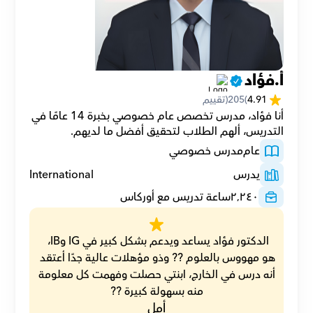
أ.فؤاد
4.91
(
205
(تقييم
أنا فؤاد، مدرس تخصص عام خصوصي بخبرة 14 عامًا في 
التدريس، ألهم الطلاب لتحقيق أفضل ما لديهم.
عام
مدرس خصوصي
يدرس
International
٢٬٢٤٠
ساعة تدريس مع أوركاس
الدكتور فؤاد يساعد ويدعم بشكل كبير في IG وIB، 
هو مهووس بالعلوم ?? وذو مؤهلات عالية جدًا أعتقد 
أنه درس في الخارج، ابنتي حصلت وفهمت كل معلومة 
منه بسهولة كبيرة ??
أمل