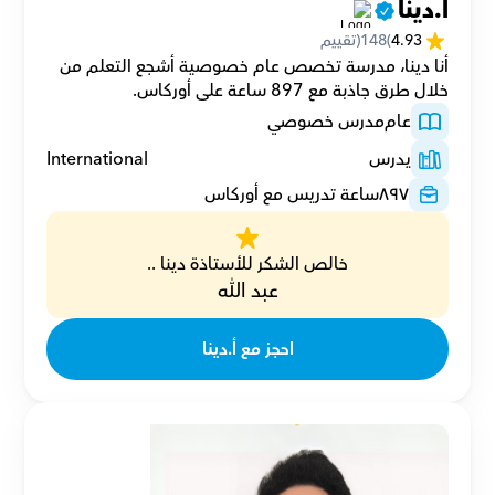
أ.دينا
4.93
(
148
(تقييم
أنا دينا، مدرسة تخصص عام خصوصية أشجع التعلم من 
خلال طرق جاذبة مع 897 ساعة على أوركاس.
عام
مدرس خصوصي
يدرس
International
٨٩٧
ساعة تدريس مع أوركاس
خالص الشكر للأستاذة دينا ..
عبد الله
احجز مع أ.دينا